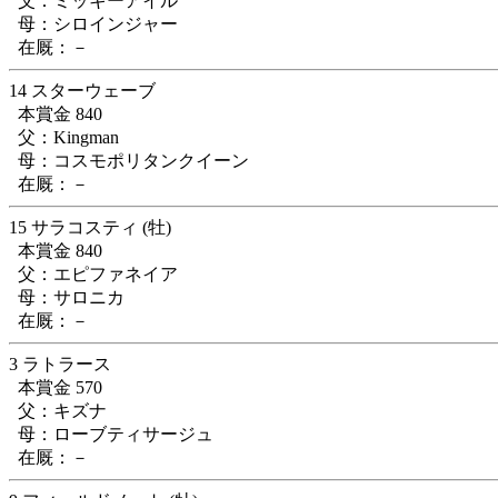
父：ミッキーアイル
母：シロインジャー
在厩：－
14 スターウェーブ
本賞金 840
父：Kingman
母：コスモポリタンクイーン
在厩：－
15 サラコスティ (牡)
本賞金 840
父：エピファネイア
母：サロニカ
在厩：－
3 ラトラース
本賞金 570
父：キズナ
母：ローブティサージュ
在厩：－