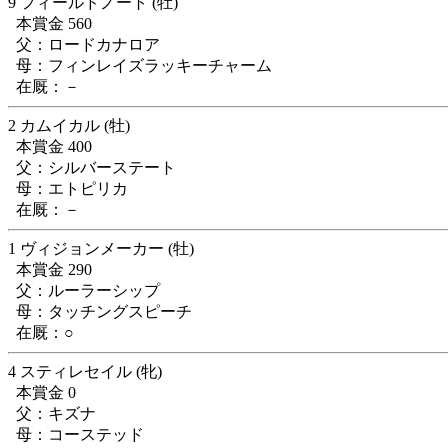
9 フィールドノート (牡)
本賞金 560
父：ロードカナロア
母：フィンレイズラッキーチャーム
在厩：－
2 カムイカル (牡)
本賞金 400
父：シルバーステート
母：エトピリカ
在厩：－
1 ヴィジョンメーカー (牡)
本賞金 290
父：ルーラーシップ
母：タッチングスピーチ
在厩：○
4 スティレセイル (牝)
本賞金 0
父：キズナ
母：コーステッド