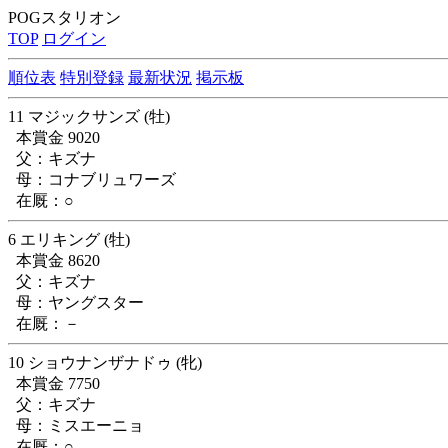
POGスタリオン
TOP
ログイン
順位表
特別登録
最新状況
掲示板
11 マジックサンズ (牡)
本賞金 9020
父：キズナ
母：コナブリュワーズ
在厩：○
6 エリキング (牡)
本賞金 8620
父：キズナ
母：ヤングスター
在厩：－
10 ショウナンザナドゥ (牝)
本賞金 7750
父：キズナ
母：ミスエーニョ
在厩：○