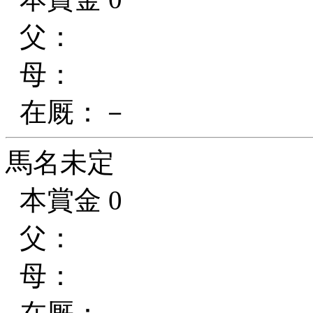
父：
母：
在厩：－
馬名未定
本賞金 0
父：
母：