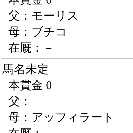
父：モーリス
母：ブチコ
在厩：－
馬名未定
本賞金 0
父：
母：アッフィラート