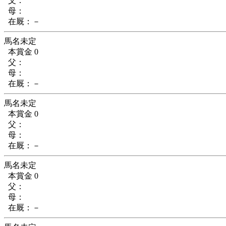
父：
母：
在厩：－
馬名未定
本賞金 0
父：
母：
在厩：－
馬名未定
本賞金 0
父：
母：
在厩：－
馬名未定
本賞金 0
父：
母：
在厩：－