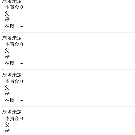
馬名未定
本賞金 0
父：
母：
在厩：－
馬名未定
本賞金 0
父：
母：
在厩：－
馬名未定
本賞金 0
父：
母：
在厩：－
馬名未定
本賞金 0
父：
母：