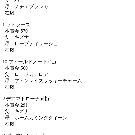
父：バゴ
母：ノチェブランカ
在厩：－
1 ラトラース
本賞金 570
父：キズナ
母：ローブティサージュ
在厩：－
10 フィールドノート (牡)
本賞金 560
父：ロードカナロア
母：フィンレイズラッキーチャーム
在厩：－
2 デアマトローナ (牝)
本賞金 291
父：キズナ
母：ホームカミングクイーン
在厩：－