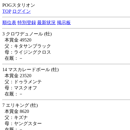
POGスタリオン
TOP
ログイン
順位表
特別登録
最新状況
掲示板
3 クロワデュノール (牡)
本賞金 49520
父：キタサンブラック
母：ライジングクロス
在厩：－
14 マスカレードボール (牡)
本賞金 23520
父：ドゥラメンテ
母：マスクオフ
在厩：－
7 エリキング (牡)
本賞金 8620
父：キズナ
母：ヤングスター
在厩：－