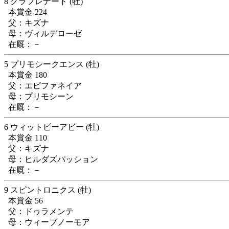
8 グラフレナート (牡)
本賞金 224
父：キズナ
母：ヴィルデローゼ
在厩：－
5 プリモシークエンス (牡)
本賞金 180
父：エピファネイア
母：プリモシーン
在厩：－
6 ウィットビーアビー (牡)
本賞金 110
父：キズナ
母：ヒルダズパッション
在厩：－
9 スピントロニクス (牡)
本賞金 56
父：ドゥラメンテ
母：ウィープノーモア