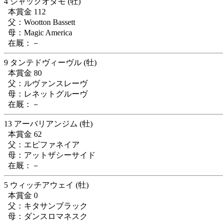
4 ジャックオダモ (牡)
本賞金 112
父：Wootton Bassett
母：Magic America
在厩：－
9 タンテドヴィーヴル (牡)
本賞金 80
父：ルヴァンスレーヴ
母：レネットグルーヴ
在厩：－
13 アーバリアンジム (牡)
本賞金 62
父：エピファネイア
母：アットザシーサイド
在厩：－
5 ウィッチアウェイ (牡)
本賞金 0
父：キタサンブラック
母：ダンスロマネスク