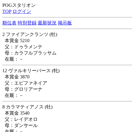
POGスタリオン
TOP
ログイン
順位表
特別登録
最新状況
掲示板
2 ファイアンクランツ (牡)
本賞金 5210
父：ドゥラメンテ
母：カラフルブラッサム
在厩：－
12 ヴァルキリーバース (牝)
本賞金 3870
父：エピファネイア
母：グロリアーナ
在厩：－
8 カラマティアノス (牡)
本賞金 3540
父：レイデオロ
母：ダンサール
在厩：－