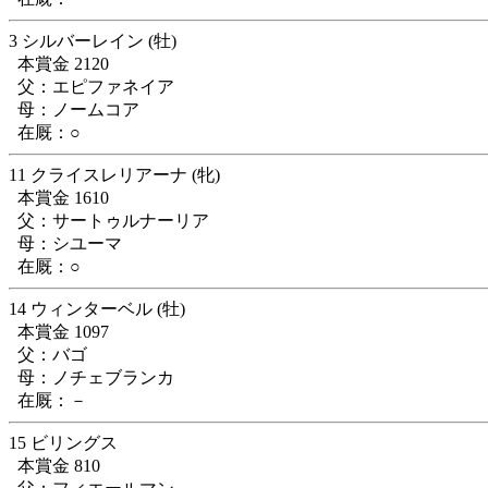
3 シルバーレイン (牡)
本賞金 2120
父：エピファネイア
母：ノームコア
在厩：○
11 クライスレリアーナ (牝)
本賞金 1610
父：サートゥルナーリア
母：シユーマ
在厩：○
14 ウィンターベル (牡)
本賞金 1097
父：バゴ
母：ノチェブランカ
在厩：－
15 ビリングス
本賞金 810