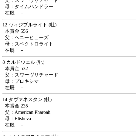
父：スワーヴリチャード
母：タイムハンドラー
在厩：－
12 ヴィジブルライト (牡)
本賞金 556
父：ヘニーヒューズ
母：スペクトロライト
在厩：－
8 カルドウェル (牝)
本賞金 532
父：スワーヴリチャード
母：プロキシマ
在厩：－
14 タヴァネスタン (牡)
本賞金 235
父：American Pharoah
母：Elisheva
在厩：－