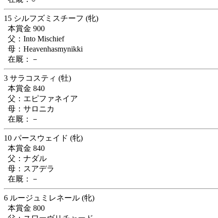
15 シルフズミスチーフ (牝)
本賞金 900
父：Into Mischief
母：Heavenhasmynikki
在厩：－
3 サラコスティ (牡)
本賞金 840
父：エピファネイア
母：サロニカ
在厩：－
10 パースウェイド (牝)
本賞金 840
父：ナダル
母：スアデラ
在厩：－
6 ルージュミレネール (牝)
本賞金 800