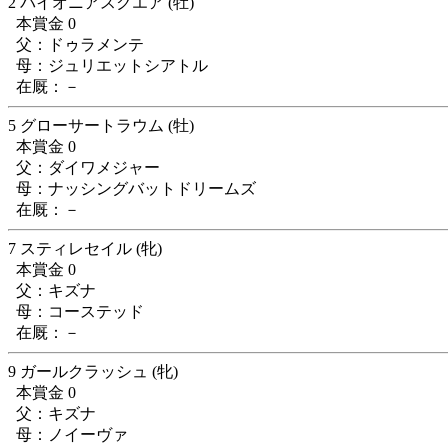
2 パイオニアスクエア (牡)
本賞金 0
父：ドゥラメンテ
母：ジュリエットシアトル
在厩：－
5 グローサートラウム (牡)
本賞金 0
父：ダイワメジャー
母：ナッシングバットドリームズ
在厩：－
7 スティレセイル (牝)
本賞金 0
父：キズナ
母：コーステッド
在厩：－
9 ガールクラッシュ (牝)
本賞金 0
父：キズナ
母：ノイーヴァ