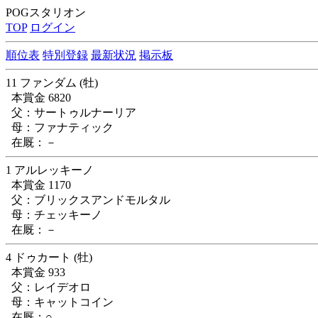
POGスタリオン
TOP
ログイン
順位表
特別登録
最新状況
掲示板
11 ファンダム (牡)
本賞金 6820
父：サートゥルナーリア
母：ファナティック
在厩：－
1 アルレッキーノ
本賞金 1170
父：ブリックスアンドモルタル
母：チェッキーノ
在厩：－
4 ドゥカート (牡)
本賞金 933
父：レイデオロ
母：キャットコイン
在厩：○