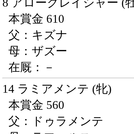
8 アローグレイシャー (牡
本賞金 610
父：キズナ
母：ザズー
在厩：－
14 ラミアメンテ (牝)
本賞金 560
父：ドゥラメンテ