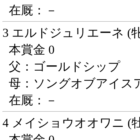
在厩：－
3 エルドジュリエーネ (牝
本賞金 0
父：ゴールドシップ
母：ソングオブアイス
在厩：－
4 メイショウオオワニ (牡
本賞金 0