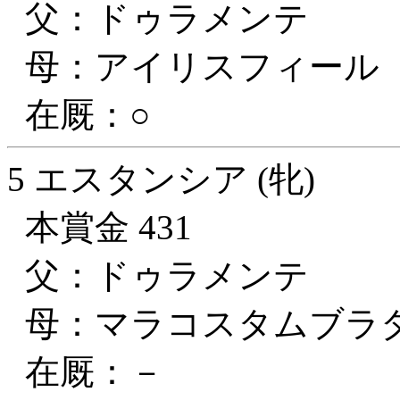
父：ドゥラメンテ
母：アイリスフィール
在厩：○
5 エスタンシア (牝)
本賞金 431
父：ドゥラメンテ
母：マラコスタムブラ
在厩：－