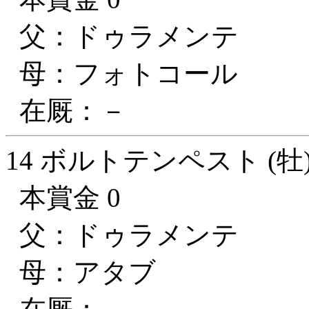
父：ドゥラメンテ
母：フォトコール
在厩：－
14 ボルトテンペスト (牡
本賞金 0
父：ドゥラメンテ
母：アタブ