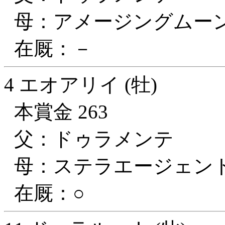
母：アメージングムー
在厩：－
4 エオアリイ (牡)
本賞金 263
父：ドゥラメンテ
母：ステラエージェン
在厩：○