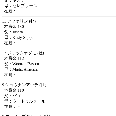
父：キズナ
母：セレブラール
在厩：－
11 アファリン (牝)
本賞金 180
父：Justify
母：Rusty Slipper
在厩：－
12 ジャックオダモ (牡)
本賞金 112
父：Wootton Bassett
母：Magic America
在厩：－
9 ショウナンアウラ (牡)
本賞金 110
父：バゴ
母：ウートゥルメール
在厩：－