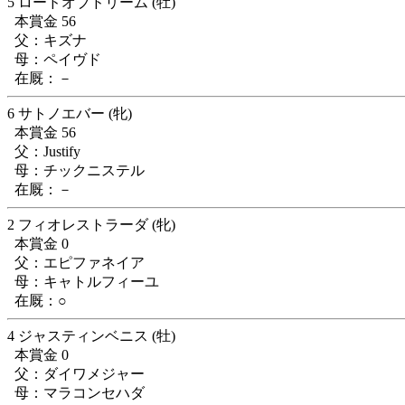
5 ロードオブドリーム (牡)
本賞金 56
父：キズナ
母：ペイヴド
在厩：－
6 サトノエバー (牝)
本賞金 56
父：Justify
母：チックニステル
在厩：－
2 フィオレストラーダ (牝)
本賞金 0
父：エピファネイア
母：キャトルフィーユ
在厩：○
4 ジャスティンベニス (牡)
本賞金 0
父：ダイワメジャー
母：マラコンセハダ