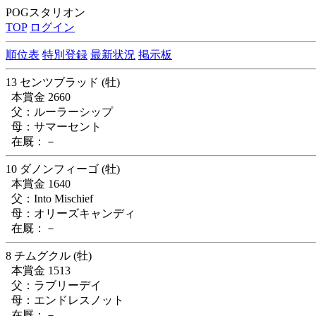
POGスタリオン
TOP
ログイン
順位表
特別登録
最新状況
掲示板
13 センツブラッド (牡)
本賞金 2660
父：ルーラーシップ
母：サマーセント
在厩：－
10 ダノンフィーゴ (牡)
本賞金 1640
父：Into Mischief
母：オリーズキャンディ
在厩：－
8 チムグクル (牡)
本賞金 1513
父：ラブリーデイ
母：エンドレスノット
在厩：－