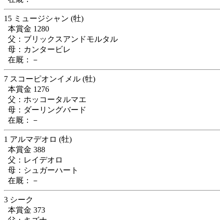
15 ミュージシャン (牡)
本賞金 1280
父：ブリックスアンドモルタル
母：カンタービレ
在厩：－
7 スコーピオンイメル (牡)
本賞金 1276
父：ホッコータルマエ
母：ダーリングバード
在厩：－
1 アルマデオロ (牡)
本賞金 388
父：レイデオロ
母：シュガーハート
在厩：－
3 シーク
本賞金 373