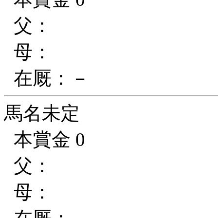
父：
母：
在厩：－
馬名未定
本賞金 0
父：
母：