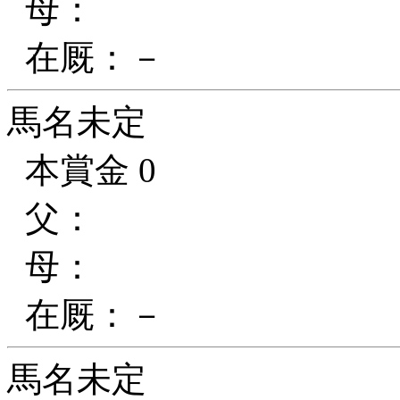
母：
在厩：－
馬名未定
本賞金 0
父：
母：
在厩：－
馬名未定