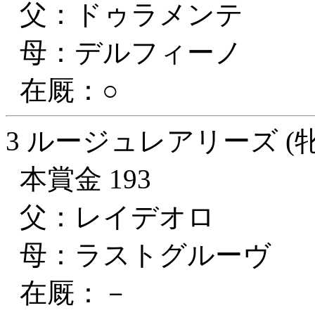
父：ドゥラメンテ
母：デルフィーノ
在厩：○
3 ルージュレアリーズ (牝
本賞金 193
父：レイデオロ
母：ラストグルーヴ
在厩：－