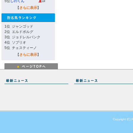
5位
しのくん
GI
【
さらに表示
】
1位
ジャンゴッド
2位
エルドボルグ
3位
ジョドレルバンク
4位
ソブリオ
5位
チェスティーノ
【
さらに表示
】
Copyright (C) 