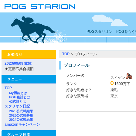
POGスタリオン POGをも
TOP
＞ プロフィール
2023/09/09 故障
プロフィール
★更新不具合復旧
メンバー名
スイゲン
ランク
1600万下
TOP
好きな毛色は？
栗毛
My機能とは
好きな競馬場
東京
POG集計とは
公式戦とは
スタリオン日記
2025公式戦結果
2026公式戦募集
2024公式戦結果
amazonキャンペーン