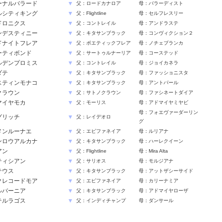
ーナルバラード
▼
父：ロードカナロア
母：バラーディスト
ルシティキング
▼
父：Flightline
母：セルフレスリー
ドロニクス
▼
父：コントレイル
母：アンドラステ
ンデスティニー
▼
父：キタサンブラック
母：コンヴィクション２
ドナイトフレア
▼
父：ポエティックフレア
母：ノチェブランカ
ーティボンド
▼
父：サートゥルナーリア
母：コーステッド
ルデンプロミス
▼
父：コントレイル
母：ジョイカネラ
ダテ
▼
父：キタサンブラック
母：ファッショニスタ
スティンモナコ
▼
父：キタサンブラック
母：アントパール
クラウン
▼
父：サトノクラウン
母：ファシネートダイア
マイヤモカ
▼
父：モーリス
母：アドマイヤミヤビ
母：フォエヴァーダーリン
グリッチ
▼
父：レイデオロ
グ
メンルーナエ
▼
父：エピファネイア
母：ルリアナ
ンロウアルカナ
▼
父：キタサンブラック
母：ハーレクイーン
アン
▼
父：Flightline
母：Mira Alta
ティシアン
▼
父：サリオス
母：モルジアナ
テウス
▼
父：キタサンブラック
母：アットザシーサイド
クレコードモア
▼
父：エピファネイア
母：カリーナミア
ルバーニア
▼
父：キタサンブラック
母：アドマイヤローザ
テルラゴス
▼
父：インディチャンプ
母：ダンサール