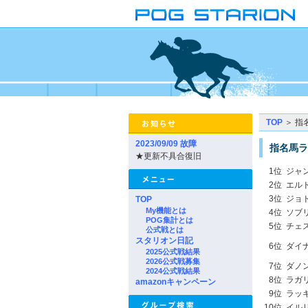
TOP
＞ 指
2023/09/09 故障
指名馬ラ
★更新不具合復旧
1位
ジャ
2位
エル
3位
ジョ
TOP
My機能とは
4位
ソブ
POG集計とは
5位
チェ
公式戦とは
スタリオン日記
6位
ダイ
2025公式戦結果
2026公式戦募集
7位
ダノ
2024公式戦結果
8位
ラガ
amazonキャンペーン
9位
ラッ
10位
イル