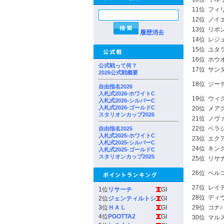
11位
フィ
12位
ノイ
13位
リボ
履歴消去
14位
レジ
15位
ユタ
16位
ホウ
公式戦って何？
17位
サン
2026公式戦概要
18位
ジー
自由指名2026
入札式2026-ホワイトC
19位
ウィ
入札式2026-シルバーC
入札式2026-ゴールドC
20位
メア
スタリオンカップ2026
21位
ノヴ
22位
ベラ
自由指名2025
入札式2025-ホワイトC
23位
エク
入札式2025-シルバーC
24位
キン
入札式2025-ゴールドC
スタリオンカップ2025
25位
リサ
26位
ベル
27位
レイ
1位
リサーチ
GI
28位
ディ
2位
ジェンティルトシ
GI
3位
ＨＡＬ
GI
29位
コナ
4位
PGOTTA2
GI
30位
マル