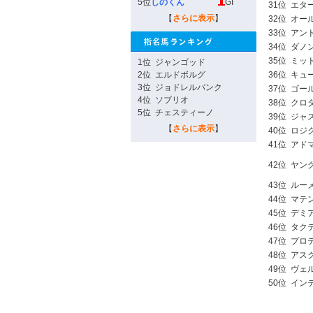
5位
しのくん
GI
31位
エタ
【
さらに表示
】
32位
オー
33位
アン
34位
ダノ
35位
ミッ
1位
ジャンゴッド
2位
エルドボルグ
36位
キュ
3位
ジョドレルバンク
37位
ゴー
4位
ソブリオ
38位
クロ
5位
チェスティーノ
39位
ジャ
【
さらに表示
】
40位
ロジ
41位
アド
42位
ヤン
43位
ルー
44位
マテ
45位
デミ
46位
タク
47位
プロ
48位
アス
49位
ヴェ
50位
イン