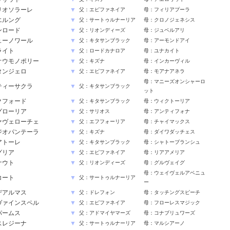
リオソラーレ
▼
父：エピファネイア
母：フィリアプーラ
エルング
▼
父：サートゥルナーリア
母：クロノジェネシス
ンロード
▼
父：リオンディーズ
母：ジュベルアリ
ューノワール
▼
父：キタサンブラック
母：アーモンドアイ
ライト
▼
父：ロードカナロア
母：ユナカイト
オウモノポリー
▼
父：キズナ
母：インカーヴィル
タンジェロ
▼
父：エピファネイア
母：モアナアネラ
母：マニーズオンシャーロ
ティーサクラ
▼
父：キタサンブラック
ット
クフォード
▼
父：キタサンブラック
母：ウィクトーリア
グローリア
▼
父：サリオス
母：アンティフォナ
ァヴェローチェ
▼
父：エフフォーリア
母：チャイマックス
ジオパンテーラ
▼
父：キズナ
母：ダイワダッチェス
アトーレ
▼
父：キタサンブラック
母：シャトーブランシュ
グリア
▼
父：エピファネイア
母：リアアメリア
ナウト
▼
父：リオンディーズ
母：グルヴェイグ
母：ウェイヴェルアベニュ
コート
▼
父：サートゥルナーリア
ー
デアルマス
▼
父：ドレフォン
母：タッチングスピーチ
ヴァインスペル
▼
父：エピファネイア
母：フローレスマジック
パームス
▼
父：アドマイヤマーズ
母：コナブリュワーズ
スレジーナ
▼
父：サートゥルナーリア
母：マルシアーノ