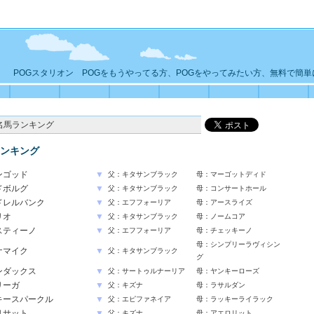
POGスタリオン POGをもうやってる方、POGをやってみたい方、無料で簡
名馬ランキング
ンキング
ンゴッド
▼
父：キタサンブラック
母：マーゴットディド
ドボルグ
▼
父：キタサンブラック
母：コンサートホール
ドレルバンク
▼
父：エフフォーリア
母：アースライズ
リオ
▼
父：キタサンブラック
母：ノームコア
スティーノ
▼
父：エフフォーリア
母：チェッキーノ
母：シンプリーラヴィシン
ナマイク
▼
父：キタサンブラック
グ
ンダックス
▼
父：サートゥルナーリア
母：ヤンキーローズ
リーガ
▼
父：キズナ
母：ラサルダン
キースパークル
▼
父：エピファネイア
母：ラッキーライラック
リサット
▼
父：キズナ
母：アエロリット