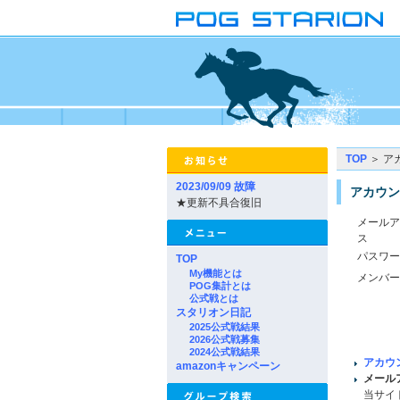
TOP
＞ ア
2023/09/09 故障
アカウン
★更新不具合復旧
メールア
ス
パスワー
TOP
My機能とは
メンバー
POG集計とは
公式戦とは
スタリオン日記
2025公式戦結果
2026公式戦募集
2024公式戦結果
アカウ
amazonキャンペーン
メール
当サイ