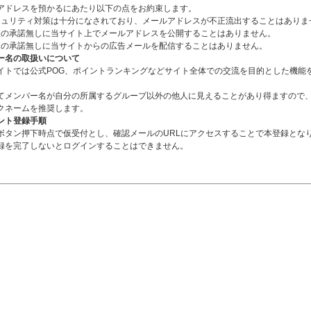
アドレスを預かるにあたり以下の点をお約束します。
 セキュリティ対策は十分になされており、メールアドレスが不正流出することはありま
 本人の承諾無しに当サイト上でメールアドレスを公開することはありません。
 本人の承諾無しに当サイトからの広告メールを配信することはありません。
ー名の取扱いについて
トでは公式POG、ポイントランキングなどサイト全体での交流を目的とした機能
。
メンバー名が自分の所属するグループ以外の他人に見えることがあり得ますので
ネームを推奨します。
ント登録手順
タン押下時点で仮受付とし、確認メールのURLにアクセスすることで本登録とな
を完了しないとログインすることはできません。