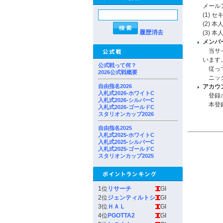
メール
(1)
(2)
履歴消去
(3)
メンバ
当サイ
います
公式戦って何？
従って
2026公式戦概要
ニック
自由指名2026
アカウ
入札式2026-ホワイトC
登録ボ
入札式2026-シルバーC
本登録
入札式2026-ゴールドC
スタリオンカップ2026
自由指名2025
入札式2025-ホワイトC
入札式2025-シルバーC
入札式2025-ゴールドC
スタリオンカップ2025
1位
リサーチ
GI
2位
ジェンティルトシ
GI
3位
ＨＡＬ
GI
4位
PGOTTA2
GI