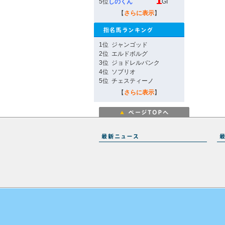
5位
しのくん
GI
【
さらに表示
】
1位
ジャンゴッド
2位
エルドボルグ
3位
ジョドレルバンク
4位
ソブリオ
5位
チェスティーノ
【
さらに表示
】