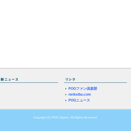
POGファン倶楽部
netkeiba.com
POGニュース
Copyright (C) POG Starion. All Rights Reserved.