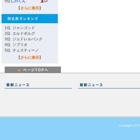
5位
しのくん
GI
【
さらに表示
】
1位
ジャンゴッド
2位
エルドボルグ
3位
ジョドレルバンク
4位
ソブリオ
5位
チェスティーノ
【
さらに表示
】
Copyright (C) 