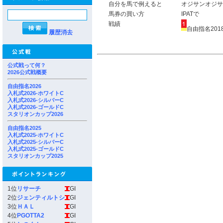
自分を馬で例えると
オジサンオジサ
馬券の買い方
IPATで
戦績
自由指名2018
履歴消去
公式戦って何？
2026公式戦概要
自由指名2026
入札式2026-ホワイトC
入札式2026-シルバーC
入札式2026-ゴールドC
スタリオンカップ2026
自由指名2025
入札式2025-ホワイトC
入札式2025-シルバーC
入札式2025-ゴールドC
スタリオンカップ2025
1位
リサーチ
GI
2位
ジェンティルトシ
GI
3位
ＨＡＬ
GI
4位
PGOTTA2
GI