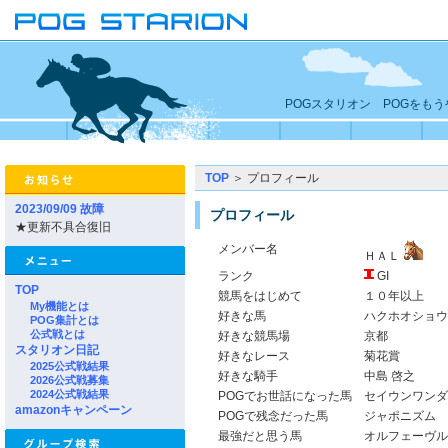
POGスタリオン POGをも
TOP
＞ プロフィール
2023/09/09 故障
プロフィール
★更新不具合復旧
メンバー名
ＨＡＬ
ランク
GI
TOP
競馬をはじめて
１０年以上
My機能とは
好きな馬
ハクホオショウ
POG集計とは
公式戦とは
好きな競馬場
京都
スタリオン日記
好きなレース
菊花賞
2025公式戦結果
好きな騎手
中島 啓之
2026公式戦募集
2024公式戦結果
POGでお世話になった馬
セイウンワンダ
amazonキャンペーン
POGで残念だった馬
ジャポニズム
最強だと思う馬
オルフェーヴル