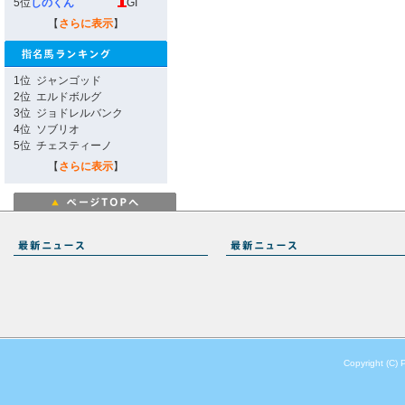
5位
しのくん
GI
【
さらに表示
】
1位
ジャンゴッド
2位
エルドボルグ
3位
ジョドレルバンク
4位
ソブリオ
5位
チェスティーノ
【
さらに表示
】
Copyright (C) 