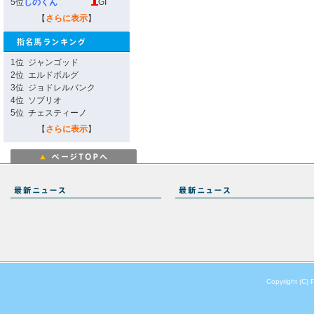
5位
しのくん
GI
【
さらに表示
】
1位
ジャンゴッド
2位
エルドボルグ
3位
ジョドレルバンク
4位
ソブリオ
5位
チェスティーノ
【
さらに表示
】
Copyright (C) 