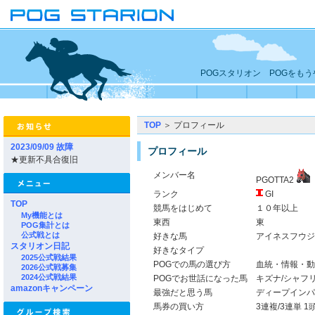
POGスタリオン POGをも
TOP
＞ プロフィール
2023/09/09 故障
プロフィール
★更新不具合復旧
メンバー名
PGOTTA2
ランク
GI
TOP
競馬をはじめて
１０年以上
My機能とは
東西
東
POG集計とは
公式戦とは
好きな馬
アイネスフウジ
スタリオン日記
好きなタイプ
2025公式戦結果
POGでの馬の選び方
血統・情報・動
2026公式戦募集
2024公式戦結果
POGでお世話になった馬
キズナ/シャフ
amazonキャンペーン
最強だと思う馬
ディープインパ
馬券の買い方
3連複/3連単 