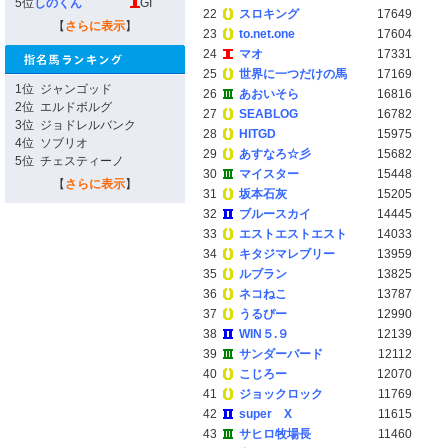
5位
しのくん
GI
22
スロキング
17649
【
さらに表示
】
23
to.net.one
17604
24
マオ
17331
25
世界に一つだけの馬
17169
1位
ジャンゴッド
26
あおいそら
16816
2位
エルドボルグ
27
SEABLOG
16782
3位
ジョドレルバンク
28
HITGD
15975
4位
ソブリオ
29
あすなろ☆彡
15682
5位
チェスティーノ
30
マイスター
15448
【
さらに表示
】
31
坂本石灰
15205
32
ブルースカイ
14445
33
エストエストエスト
14033
34
キタジマレブリー
13959
35
ルブラン
13825
36
ネコねこ
13787
37
うるぴー
12990
38
WIN５.９
12139
39
サンダーバード
12112
40
こじろー
12070
41
ジョックロック
11769
42
super X
11615
43
サヒロ牧場長
11460