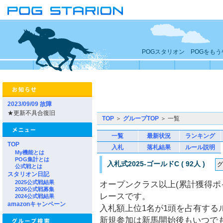
POGスタリオン POGをも
2023/09/09 故障
★更新不具合復旧
TOP
＞
グループTOP
＞ 一覧
一覧
最新状況
ランキング
TOP
入札
落札結果
ルール説明
My機能とは
POG集計とは
入札式2025-ゴールドC ( 92人 )
公式戦とは
スタリオン日記
2025公式戦結果
オープンクラス以上(累計獲得ポイ
2026公式戦募集
レースです。
2024公式戦結果
amazonキャンペーン
入札額上位1名が1頭を占有する
新規参加は新馬開始後もいつで