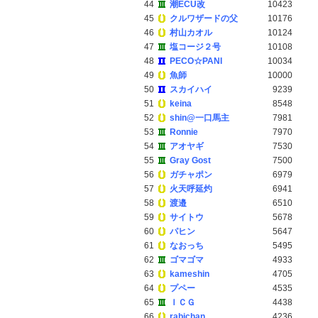
44
潮ECU改
10423
45
クルワザードの父
10176
46
村山カオル
10124
47
塩コージ２号
10108
48
PECO☆PANI
10034
49
魚師
10000
50
スカイハイ
9239
51
keina
8548
52
shin@一口馬主
7981
53
Ronnie
7970
54
アオヤギ
7530
55
Gray Gost
7500
56
ガチャポン
6979
57
火天呼延灼
6941
58
渡邉
6510
59
サイトウ
5678
60
パヒン
5647
61
なおっち
5495
62
ゴマゴマ
4933
63
kameshin
4705
64
プペー
4535
65
ＩＣＧ
4438
66
rabichan
4236