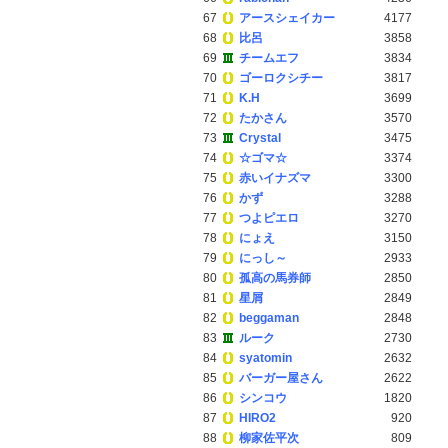
67
アースシェイカー
4177
68
比呂
3858
69
チームエフ
3834
70
ゴーロクシチー
3817
71
K.H
3699
72
たかさん
3570
73
Crystal
3475
74
☆ゴマ☆
3374
75
赤いイナズマ
3300
76
かず
3288
77
つよピエロ
3270
78
にょえ
3150
79
にっし～
2933
80
孤高の馬券師
2850
81
星屑
2849
82
beggaman
2848
83
ルーク
2730
84
syatomin
2632
85
バーガー屋さん
2622
86
シンコウ
1820
87
HIRO2
920
88
柳家佐平次
809