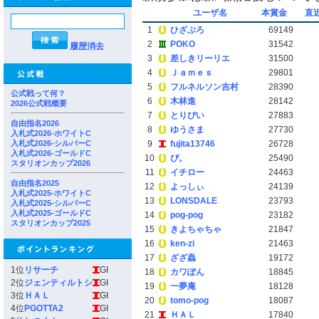
ユーザ名
本賞金
直
1
ひざぷろ
69149
2
POKO
31542
履歴消去
3
差しきリーリエ
31500
4
Ｊａｍｅｓ
29801
5
フルネルソン吉村
28390
公式戦って何？
6
木林進
28142
2026公式戦概要
7
とりぴい
27883
自由指名2026
8
ゆうさま
27730
入札式2026-ホワイトC
入札式2026-シルバーC
9
fujita13746
26728
入札式2026-ゴールドC
10
ぴ。
25490
スタリオンカップ2026
11
イチロー
24463
自由指名2025
12
よっしぃ
24139
入札式2025-ホワイトC
13
LONSDALE
23793
入札式2025-シルバーC
入札式2025-ゴールドC
14
pog-pog
23182
スタリオンカップ2025
15
きよちゃちゃ
21847
16
ken-zi
21463
17
ざざ蟲
19172
1位
リサーチ
GI
18
カワぽん
18845
2位
ジェンティルトシ
GI
19
一夢庵
18128
3位
ＨＡＬ
GI
20
tomo-pog
18087
4位
PGOTTA2
GI
21
ＨＡＬ
17840