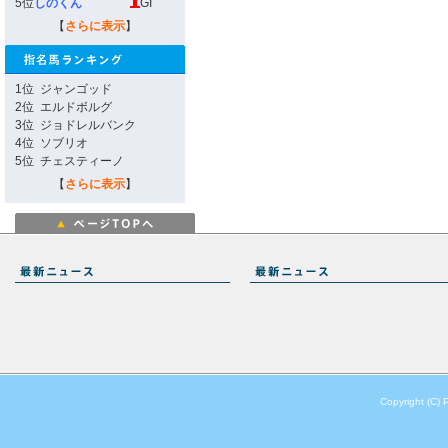
5位
しのくん
GI
【
さらに表示
】
1位
ジャンゴッド
2位
エルドボルグ
3位
ジョドレルバンク
4位
ソブリオ
5位
チェスティーノ
【
さらに表示
】
Copyright (C) 