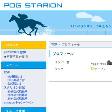
POGスタリオン POGをも
TOP
＞ プロフィール
2023/09/09 故障
プロフィール
★更新不具合復旧
メンバー名
つよピエロ
ランク
オープン
TOP
My機能とは
POG集計とは
公式戦とは
スタリオン日記
2025公式戦結果
2026公式戦募集
2024公式戦結果
amazonキャンペーン