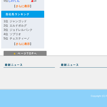
5位
しのくん
GI
【
さらに表示
】
1位
ジャンゴッド
2位
エルドボルグ
3位
ジョドレルバンク
4位
ソブリオ
5位
チェスティーノ
【
さらに表示
】
Copyright (C) 