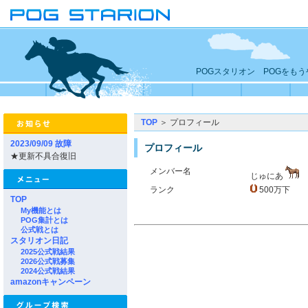
POGスタリオン POGをも
TOP
＞ プロフィール
2023/09/09 故障
プロフィール
★更新不具合復旧
メンバー名
じゅにあ
ランク
500万下
TOP
My機能とは
POG集計とは
公式戦とは
スタリオン日記
2025公式戦結果
2026公式戦募集
2024公式戦結果
amazonキャンペーン