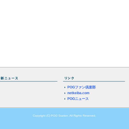
POGファン倶楽部
netkeiba.com
POGニュース
Copyright (C) POG Starion. All Rights Reserved.