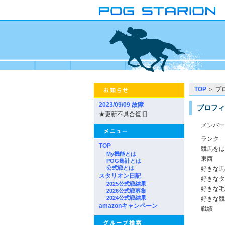
TOP
＞ プ
2023/09/09 故障
プロフィ
★更新不具合復旧
メンバー
ランク
TOP
競馬をは
My機能とは
東西
POG集計とは
公式戦とは
好きな馬
スタリオン日記
好きなタ
2025公式戦結果
好きな毛
2026公式戦募集
2024公式戦結果
好きな競
amazonキャンペーン
戦績