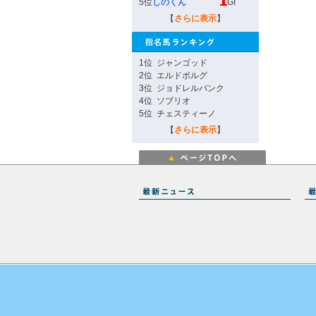
5位
しのくん
GI
【
さらに表示
】
1位
ジャンゴッド
2位
エルドボルグ
3位
ジョドレルバンク
4位
ソブリオ
5位
チェスティーノ
【
さらに表示
】