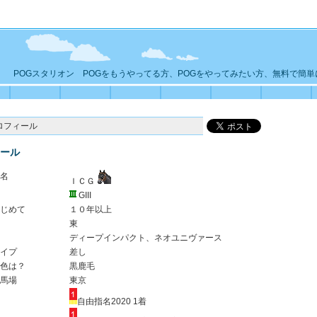
POGスタリオン POGをもうやってる方、POGをやってみたい方、無料で簡
ロフィール
ール
名
ＩＣＧ
GIII
じめて
１０年以上
東
ディープインパクト、ネオユニヴァース
イプ
差し
色は？
黒鹿毛
馬場
東京
自由指名2020 1着