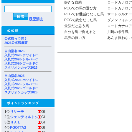
好きな血統
ロードカナロア
POGでの馬の選び方
ロードカナロア
POGでお世話になった馬
サートゥルナー
履歴消去
POGで残念だった馬
ダノンフォルツ
最強だと思う馬
ロードカナロア
自分を馬で例えると
川崎の条件戦
馬券の買い方
あんま買わない
公式戦って何？
2026公式戦概要
自由指名2026
入札式2026-ホワイトC
入札式2026-シルバーC
入札式2026-ゴールドC
スタリオンカップ2026
自由指名2025
入札式2025-ホワイトC
入札式2025-シルバーC
入札式2025-ゴールドC
スタリオンカップ2025
1位
リサーチ
GI
2位
ジェンティルトシ
GI
3位
ＨＡＬ
GI
4位
PGOTTA2
GI