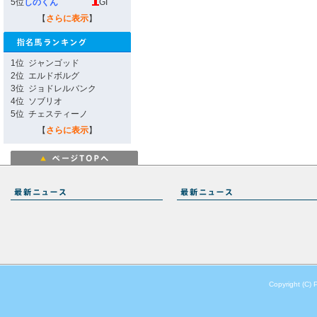
5位
しのくん
GI
【
さらに表示
】
1位
ジャンゴッド
2位
エルドボルグ
3位
ジョドレルバンク
4位
ソブリオ
5位
チェスティーノ
【
さらに表示
】
Copyright (C) 