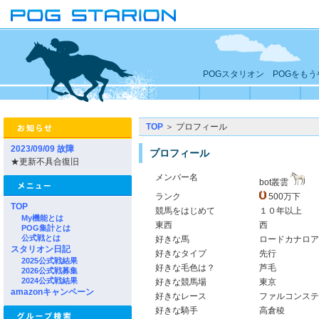
POGスタリオン POGをも
TOP
＞ プロフィール
2023/09/09 故障
プロフィール
★更新不具合復旧
メンバー名
bot叢雲
ランク
500万下
TOP
競馬をはじめて
１０年以上
My機能とは
東西
西
POG集計とは
公式戦とは
好きな馬
ロードカナロア
スタリオン日記
好きなタイプ
先行
2025公式戦結果
好きな毛色は？
芦毛
2026公式戦募集
2024公式戦結果
好きな競馬場
東京
amazonキャンペーン
好きなレース
ファルコンステ
好きな騎手
高倉稜