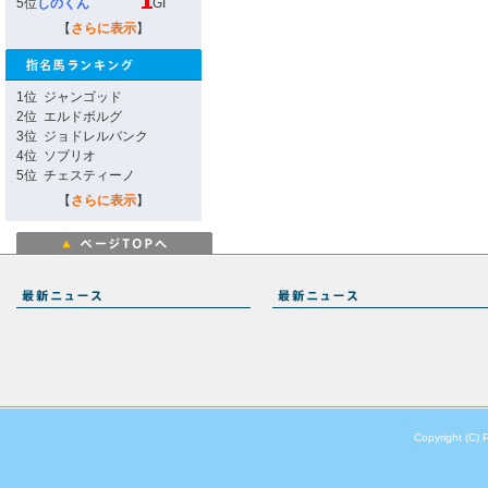
5位
しのくん
GI
【
さらに表示
】
1位
ジャンゴッド
2位
エルドボルグ
3位
ジョドレルバンク
4位
ソブリオ
5位
チェスティーノ
【
さらに表示
】
Copyright (C) 