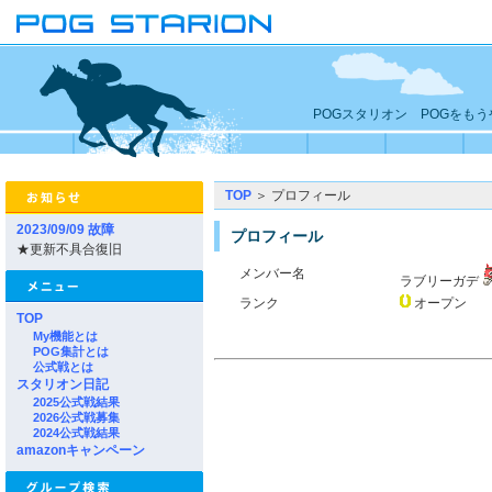
POGスタリオン POGをも
TOP
＞ プロフィール
2023/09/09 故障
プロフィール
★更新不具合復旧
メンバー名
ラブリーガデ
ランク
オープン
TOP
My機能とは
POG集計とは
公式戦とは
スタリオン日記
2025公式戦結果
2026公式戦募集
2024公式戦結果
amazonキャンペーン