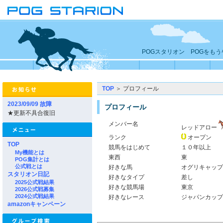
POGスタリオン POGをも
TOP
＞ プロフィール
2023/09/09 故障
プロフィール
★更新不具合復旧
メンバー名
レッドアロー
ランク
オープン
TOP
競馬をはじめて
１０年以上
My機能とは
東西
東
POG集計とは
公式戦とは
好きな馬
オグリキャップ
スタリオン日記
好きなタイプ
差し
2025公式戦結果
好きな競馬場
東京
2026公式戦募集
2024公式戦結果
好きなレース
ジャパンカップ
amazonキャンペーン