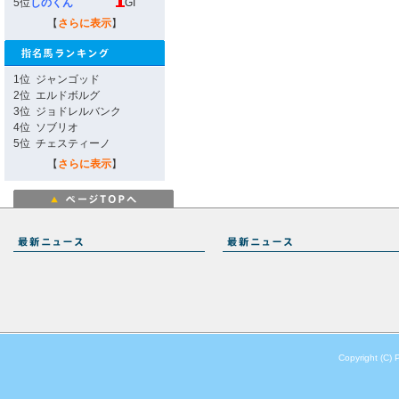
5位
しのくん
GI
【
さらに表示
】
1位
ジャンゴッド
2位
エルドボルグ
3位
ジョドレルバンク
4位
ソブリオ
5位
チェスティーノ
【
さらに表示
】
Copyright (C) 