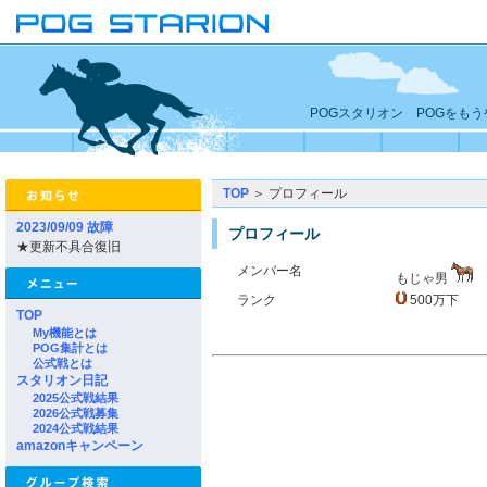
POGスタリオン POGをも
TOP
＞ プロフィール
2023/09/09 故障
プロフィール
★更新不具合復旧
メンバー名
もじゃ男
ランク
500万下
TOP
My機能とは
POG集計とは
公式戦とは
スタリオン日記
2025公式戦結果
2026公式戦募集
2024公式戦結果
amazonキャンペーン