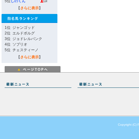
5位
しのくん
GI
【
さらに表示
】
1位
ジャンゴッド
2位
エルドボルグ
3位
ジョドレルバンク
4位
ソブリオ
5位
チェスティーノ
【
さらに表示
】
Copyright (C) 