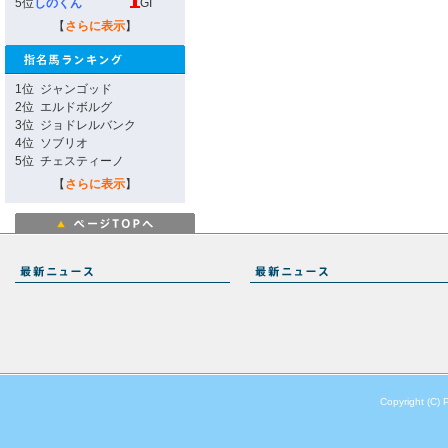
5位
しのくん
GI
【
さらに表示
】
1位
ジャンゴッド
2位
エルドボルグ
3位
ジョドレルバンク
4位
ソブリオ
5位
チェスティーノ
【
さらに表示
】
Copyright (C) 