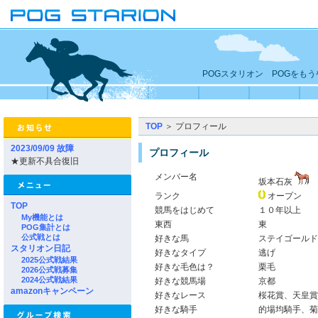
POGスタリオン POGをも
TOP
＞ プロフィール
2023/09/09 故障
プロフィール
★更新不具合復旧
メンバー名
坂本石灰
ランク
オープン
TOP
競馬をはじめて
１０年以上
My機能とは
東西
東
POG集計とは
公式戦とは
好きな馬
ステイゴールド
スタリオン日記
好きなタイプ
逃げ
2025公式戦結果
好きな毛色は？
栗毛
2026公式戦募集
2024公式戦結果
好きな競馬場
京都
amazonキャンペーン
好きなレース
桜花賞、天皇賞
好きな騎手
的場均騎手、菊