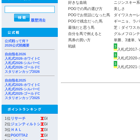
好きな血統
ニジンスキー系
POGでの馬の選び方
美しさ
POGでお世話になった馬
ダイワスカーレ
履歴消去
POGで残念だった馬
ギーニョ、ラパ
最強だと思う馬
芝：ダイワスカ
自分を馬で例えると
グルメフロンテ
馬券の買い方
単勝、3連単、W
公式戦って何？
2026公式戦概要
戦績
入札式2017
自由指名2026
入札式2020
入札式2026-ホワイトC
入札式2026-シルバーC
入札式2021
入札式2026-ゴールドC
スタリオンカップ2026
自由指名2025
入札式2025-ホワイトC
入札式2025-シルバーC
入札式2025-ゴールドC
スタリオンカップ2025
1位
リサーチ
GI
2位
ジェンティルトシ
GI
3位
ＨＡＬ
GI
4位
PGOTTA2
GI