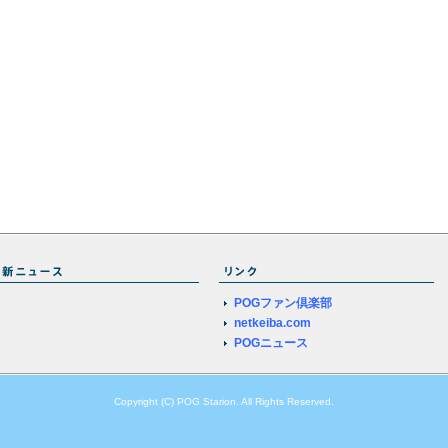
POGファン倶楽部
netkeiba.com
POGニュース
Copyright (C) POG Starion. All Rights Reserved.