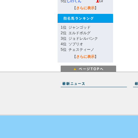
5位
しのくん
GI
【
さらに表示
】
1位
ジャンゴッド
2位
エルドボルグ
3位
ジョドレルバンク
4位
ソブリオ
5位
チェスティーノ
【
さらに表示
】