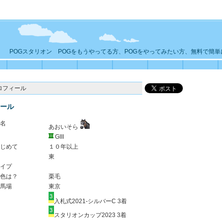
POGスタリオン POGをもうやってる方、POGをやってみたい方、無料で簡
ロフィール
ール
名
あおいそら
GIII
じめて
１０年以上
東
イプ
色は？
栗毛
馬場
東京
入札式2021-シルバーC 3着
スタリオンカップ2023 3着