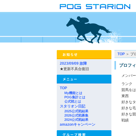
TOP
＞ プ
2023/09/09 故障
プロフィ
★更新不具合復旧
メンバー
ランク
TOP
競馬をは
My機能とは
東西
POG集計とは
公式戦とは
好きなタ
スタリオン日記
好きな毛
2025公式戦結果
好きな競
2026公式戦募集
2024公式戦結果
戦績
amazonキャンペーン