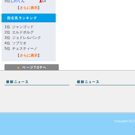
5位
しのくん
GI
【
さらに表示
】
1位
ジャンゴッド
2位
エルドボルグ
3位
ジョドレルバンク
4位
ソブリオ
5位
チェスティーノ
【
さらに表示
】
Copyright (C) 