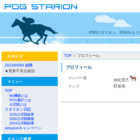
POGスタリオン POGをも
TOP
＞ プロフィール
2023/09/09 故障
プロフィール
★更新不具合復旧
メンバー名
赤松雪乃
ランク
新馬
TOP
My機能とは
POG集計とは
公式戦とは
スタリオン日記
2025公式戦結果
2026公式戦募集
2024公式戦結果
amazonキャンペーン