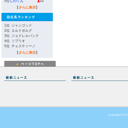
5位
しのくん
GI
【
さらに表示
】
1位
ジャンゴッド
2位
エルドボルグ
3位
ジョドレルバンク
4位
ソブリオ
5位
チェスティーノ
【
さらに表示
】
Copyright (C) 