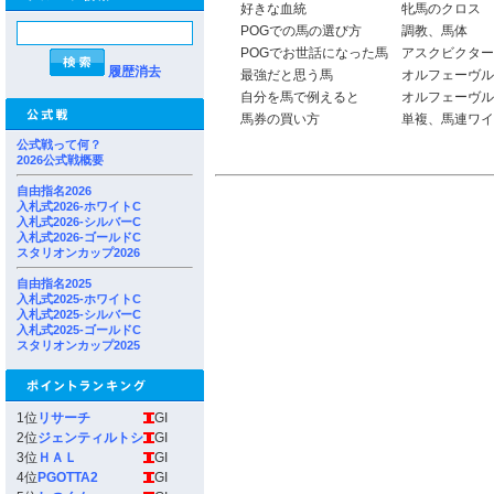
好きな血統
牝馬のクロス
POGでの馬の選び方
調教、馬体
POGでお世話になった馬
アスクビクター
履歴消去
最強だと思う馬
オルフェーヴル
自分を馬で例えると
オルフェーヴル
馬券の買い方
単複、馬連ワイ
公式戦って何？
2026公式戦概要
自由指名2026
入札式2026-ホワイトC
入札式2026-シルバーC
入札式2026-ゴールドC
スタリオンカップ2026
自由指名2025
入札式2025-ホワイトC
入札式2025-シルバーC
入札式2025-ゴールドC
スタリオンカップ2025
1位
リサーチ
GI
2位
ジェンティルトシ
GI
3位
ＨＡＬ
GI
4位
PGOTTA2
GI