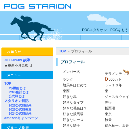
POGスタリオン POGをも
TOP
＞ プロフィール
2023/09/09 故障
プロフィール
★更新不具合復旧
メンバー名
デラメンテ
ランク
500万下
TOP
競馬をはじめて
５～１０年
My機能とは
東西
東
POG集計とは
公式戦とは
好きな馬
ジャスタウェイ
スタリオン日記
好きなタイプ
先行
2025公式戦結果
好きな毛色は？
栃栗毛
2026公式戦募集
2024公式戦結果
好きな競馬場
東京
amazonキャンペーン
好きなレース
秋天
好きな騎手
福永祐一、坂井