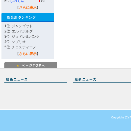
5位
しのくん
GI
【
さらに表示
】
1位
ジャンゴッド
2位
エルドボルグ
3位
ジョドレルバンク
4位
ソブリオ
5位
チェスティーノ
【
さらに表示
】
Copyright (C) 