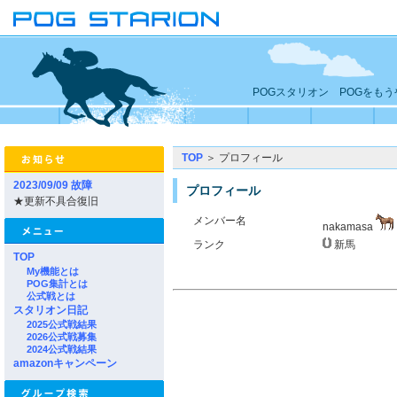
POGスタリオン POGをも
TOP
＞ プロフィール
2023/09/09 故障
プロフィール
★更新不具合復旧
メンバー名
nakamasa
ランク
新馬
TOP
My機能とは
POG集計とは
公式戦とは
スタリオン日記
2025公式戦結果
2026公式戦募集
2024公式戦結果
amazonキャンペーン