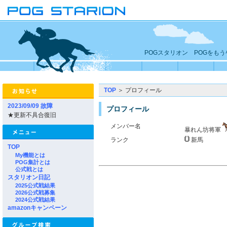
POGスタリオン POGをも
TOP
＞ プロフィール
2023/09/09 故障
プロフィール
★更新不具合復旧
メンバー名
暴れん坊将軍
ランク
新馬
TOP
My機能とは
POG集計とは
公式戦とは
スタリオン日記
2025公式戦結果
2026公式戦募集
2024公式戦結果
amazonキャンペーン