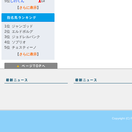
5位
しのくん
GI
【
さらに表示
】
1位
ジャンゴッド
2位
エルドボルグ
3位
ジョドレルバンク
4位
ソブリオ
5位
チェスティーノ
【
さらに表示
】
Copyright (C) 