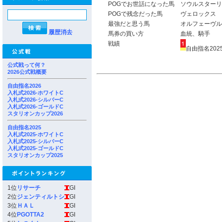
POGでお世話になった馬
ソウルスターリ
POGで残念だった馬
ヴェロックス
最強だと思う馬
オルフェーヴル
履歴消去
馬券の買い方
血統、騎手
戦績
自由指名2025
公式戦って何？
2026公式戦概要
自由指名2026
入札式2026-ホワイトC
入札式2026-シルバーC
入札式2026-ゴールドC
スタリオンカップ2026
自由指名2025
入札式2025-ホワイトC
入札式2025-シルバーC
入札式2025-ゴールドC
スタリオンカップ2025
1位
リサーチ
GI
2位
ジェンティルトシ
GI
3位
ＨＡＬ
GI
4位
PGOTTA2
GI