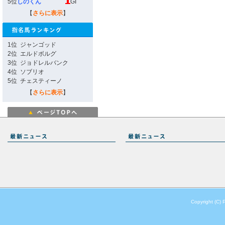
5位
しのくん
GI
【
さらに表示
】
1位
ジャンゴッド
2位
エルドボルグ
3位
ジョドレルバンク
4位
ソブリオ
5位
チェスティーノ
【
さらに表示
】
Copyright (C) 