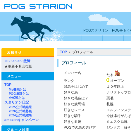
POGスタリオン POGをも
TOP
＞ プロフィール
2023/09/09 故障
プロフィール
★更新不具合復旧
メンバー名
たる
ランク
オープン
TOP
競馬をはじめて
１０年以上
My機能とは
好きな馬
ナリタトップロ
POG集計とは
公式戦とは
好きな毛色は？
栗毛
スタリオン日記
好きな競馬場
札幌
2025公式戦結果
好きなレース
エルフィンステ
2026公式戦募集
2024公式戦結果
好きな騎手
今は津村がんば
amazonキャンペーン
好きな血統
ミエスク系統
POGでの馬の選び方
ジンクス 好き