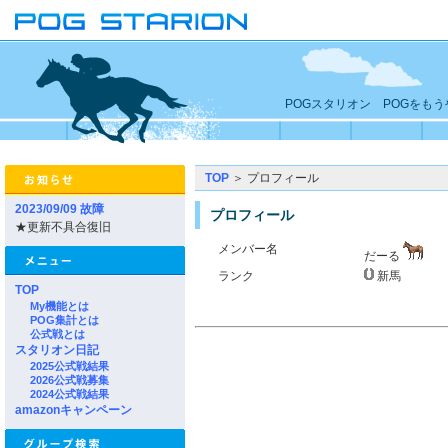
POGスタリオン POGをも
TOP
＞ プロフィール
2023/09/09 故障
プロフィール
★更新不具合復旧
メンバー名
だーる
ランク
新馬
TOP
My機能とは
POG集計とは
公式戦とは
スタリオン日記
2025公式戦結果
2026公式戦募集
2024公式戦結果
amazonキャンペーン