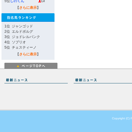
5位
しのくん
GI
【
さらに表示
】
1位
ジャンゴッド
2位
エルドボルグ
3位
ジョドレルバンク
4位
ソブリオ
5位
チェスティーノ
【
さらに表示
】
Copyright (C) 