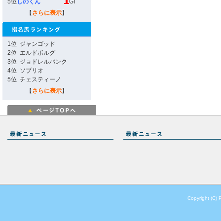
5位
しのくん
GI
【
さらに表示
】
1位
ジャンゴッド
2位
エルドボルグ
3位
ジョドレルバンク
4位
ソブリオ
5位
チェスティーノ
【
さらに表示
】
Copyright (C) 