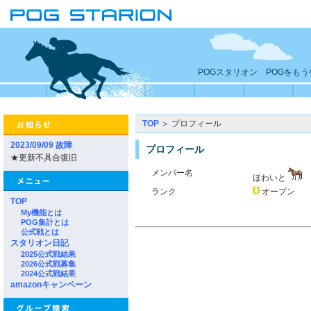
POGスタリオン POGをも
TOP
＞ プロフィール
2023/09/09 故障
プロフィール
★更新不具合復旧
メンバー名
ほわいと
ランク
オープン
TOP
My機能とは
POG集計とは
公式戦とは
スタリオン日記
2025公式戦結果
2026公式戦募集
2024公式戦結果
amazonキャンペーン