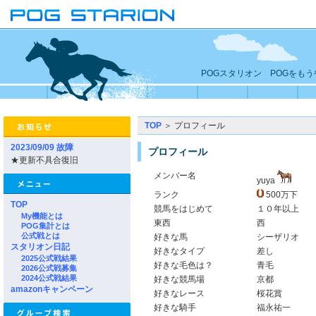
POGスタリオン POGをも
TOP
＞ プロフィール
2023/09/09 故障
プロフィール
★更新不具合復旧
メンバー名
yuya
ランク
500万下
TOP
競馬をはじめて
１０年以上
My機能とは
東西
西
POG集計とは
公式戦とは
好きな馬
シーザリオ
スタリオン日記
好きなタイプ
差し
2025公式戦結果
好きな毛色は？
青毛
2026公式戦募集
2024公式戦結果
好きな競馬場
京都
amazonキャンペーン
好きなレース
桜花賞
好きな騎手
福永祐一