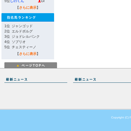
5位
しのくん
GI
【
さらに表示
】
1位
ジャンゴッド
2位
エルドボルグ
3位
ジョドレルバンク
4位
ソブリオ
5位
チェスティーノ
【
さらに表示
】
Copyright (C) 