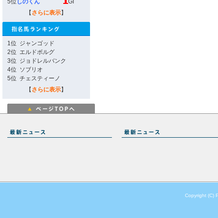
5位
しのくん
GI
【
さらに表示
】
1位
ジャンゴッド
2位
エルドボルグ
3位
ジョドレルバンク
4位
ソブリオ
5位
チェスティーノ
【
さらに表示
】
Copyright (C) 