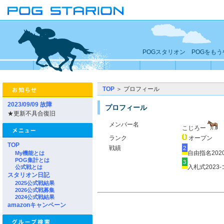
POGスタリオン POGをも
TOP
＞ プロフィール
2023/09/09 故障
プロフィール
★更新不具合復旧
メンバー名
こじろー
ランク
オープン
TOP
戦績
自由指名2020
My機能とは
POG集計とは
入札式2023
公式戦とは
スタリオン日記
2025公式戦結果
2026公式戦募集
2024公式戦結果
amazonキャンペーン