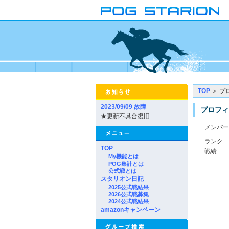
TOP
＞ プ
2023/09/09 故障
プロフィ
★更新不具合復旧
メンバー
ランク
TOP
戦績
My機能とは
POG集計とは
公式戦とは
スタリオン日記
2025公式戦結果
2026公式戦募集
2024公式戦結果
amazonキャンペーン