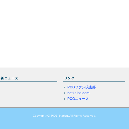
POGファン倶楽部
netkeiba.com
POGニュース
Copyright (C) POG Starion. All Rights Reserved.