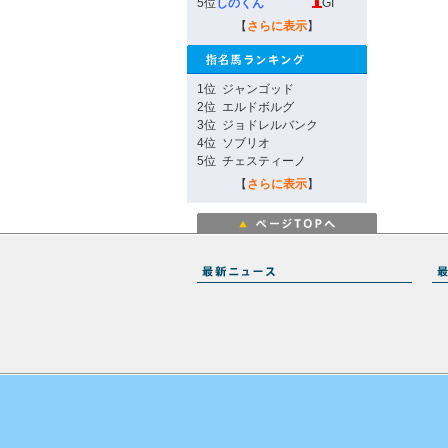
5位
しのくん
GI
【
さらに表示
】
1位
ジャンゴッド
2位
エルドボルグ
3位
ジョドレルバンク
4位
ソブリオ
5位
チェスティーノ
【
さらに表示
】