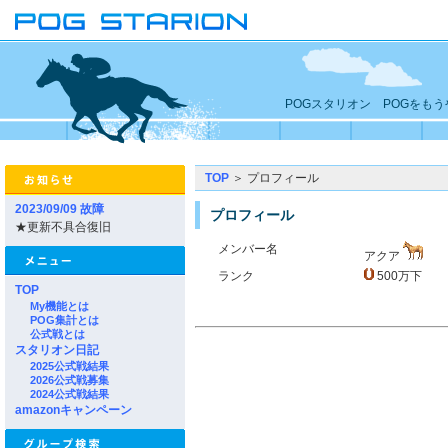
POGスタリオン POGをも
TOP
＞ プロフィール
2023/09/09 故障
プロフィール
★更新不具合復旧
メンバー名
アクア
ランク
500万下
TOP
My機能とは
POG集計とは
公式戦とは
スタリオン日記
2025公式戦結果
2026公式戦募集
2024公式戦結果
amazonキャンペーン