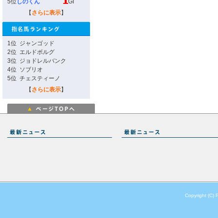
5位
しのくん
GI
【
さらに表示
】
1位
ジャンゴッド
2位
エルドボルグ
3位
ジョドレルバンク
4位
ソブリオ
5位
チェスティーノ
【
さらに表示
】
Copyright (C) 