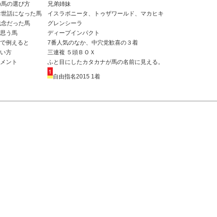
の馬の選び方
兄弟姉妹
お世話になった馬
イスラボニータ、トゥザワールド、マカヒキ
残念だった馬
グレンシーラ
思う馬
ディープインパクト
で例えると
7番人気のなか、中穴党歓喜の３着
い方
三連複 ５頭ＢＯＸ
メント
ふと目にしたカタカナが馬の名前に見える。
自由指名2015 1着