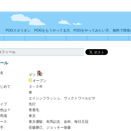
POGスタリオン POGをもうやってる方、POGをやってみたい方、無料で簡
ロフィール
ール
名
マツ
オープン
じめて
３～５年
東
エイシンフラッシュ、ヴィクトワールピサ
イプ
先行
色は？
青鹿毛
馬場
東京
ース
東京優駿、有馬記念、金杯、毎日王冠
手
安藤勝己、ジョッキー後藤