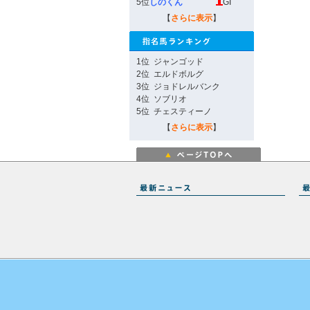
5位
しのくん
GI
【
さらに表示
】
1位
ジャンゴッド
2位
エルドボルグ
3位
ジョドレルバンク
4位
ソブリオ
5位
チェスティーノ
【
さらに表示
】