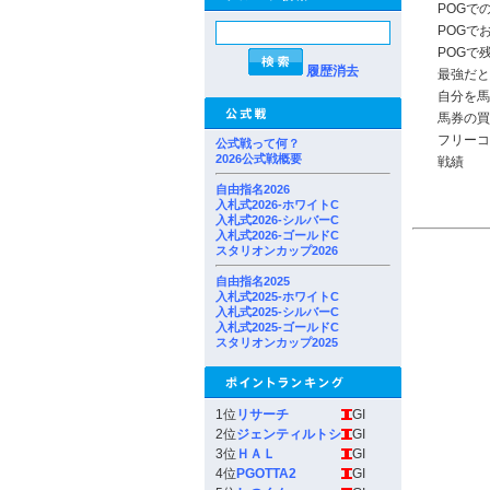
POGで
POGで
POGで
履歴消去
最強だと
自分を馬
馬券の買
フリーコ
公式戦って何？
2026公式戦概要
戦績
自由指名2026
入札式2026-ホワイトC
入札式2026-シルバーC
入札式2026-ゴールドC
スタリオンカップ2026
自由指名2025
入札式2025-ホワイトC
入札式2025-シルバーC
入札式2025-ゴールドC
スタリオンカップ2025
1位
リサーチ
GI
2位
ジェンティルトシ
GI
3位
ＨＡＬ
GI
4位
PGOTTA2
GI