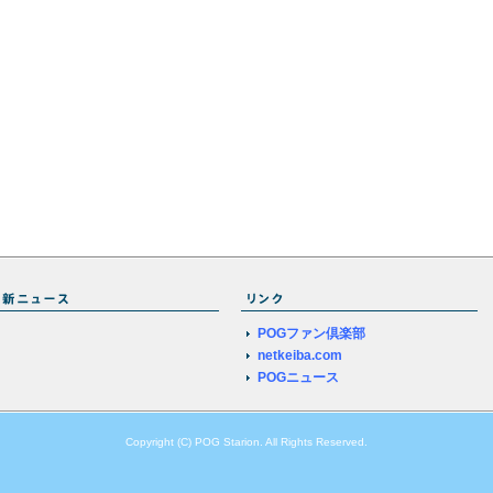
POGファン倶楽部
netkeiba.com
POGニュース
Copyright (C) POG Starion. All Rights Reserved.