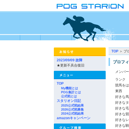
TOP
＞ プ
2023/09/09 故障
プロフィ
★更新不具合復旧
メンバー
ランク
TOP
競馬をは
My機能とは
東西
POG集計とは
公式戦とは
好きな馬
スタリオン日記
好きなタ
2025公式戦結果
好きな毛
2026公式戦募集
2024公式戦結果
好きな競
amazonキャンペーン
好きなレ
好きな騎