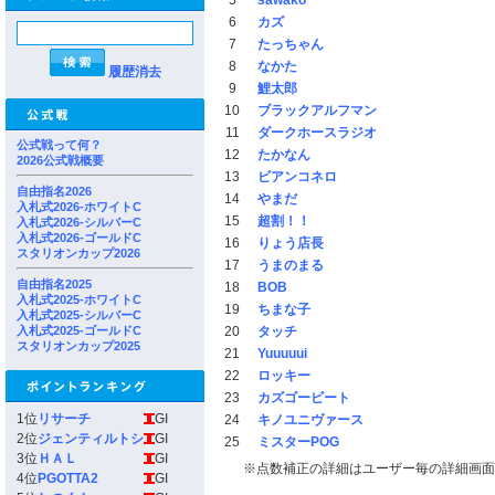
5
sawako
6
カズ
7
たっちゃん
8
なかた
履歴消去
9
鯉太郎
10
ブラックアルフマン
11
ダークホースラジオ
公式戦って何？
12
たかなん
2026公式戦概要
13
ビアンコネロ
自由指名2026
14
やまだ
入札式2026-ホワイトC
15
超割！！
入札式2026-シルバーC
入札式2026-ゴールドC
16
りょう店長
スタリオンカップ2026
17
うまのまる
自由指名2025
18
BOB
入札式2025-ホワイトC
19
ちまな子
入札式2025-シルバーC
入札式2025-ゴールドC
20
タッチ
スタリオンカップ2025
21
Yuuuuui
22
ロッキー
23
カズゴービート
1位
リサーチ
GI
24
キノユニヴァース
2位
ジェンティルトシ
GI
25
ミスターPOG
3位
ＨＡＬ
GI
※点数補正の詳細はユーザー毎の詳細画面
4位
PGOTTA2
GI