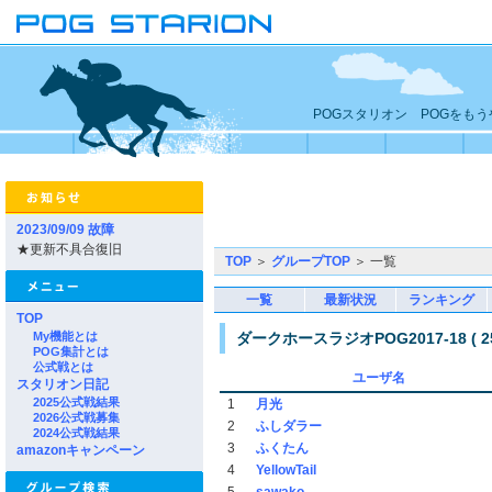
POGスタリオン POGをも
2023/09/09 故障
★更新不具合復旧
TOP
＞
グループTOP
＞ 一覧
一覧
最新状況
ランキング
TOP
My機能とは
ダークホースラジオPOG2017-18 ( 25
POG集計とは
公式戦とは
ユーザ名
スタリオン日記
2025公式戦結果
1
月光
2026公式戦募集
2
ふしダラー
2024公式戦結果
3
ふくたん
amazonキャンペーン
4
YellowTail