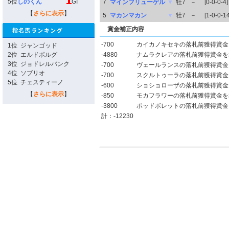
5位
しのくん
GI
7
マインフリューゲル
▼
牡7
－
[0-0-0-4]
【
さらに表示
】
5
マカンマカン
▼
牡7
－
[1-0-0-14
賞金補正内容
-700
カイカノキセキの落札前獲得賞金
1位
ジャンゴッド
2位
エルドボルグ
-4880
ナムラクレアの落札前獲得賞金を
3位
ジョドレルバンク
-700
ヴェールランスの落札前獲得賞金
4位
ソブリオ
-700
スクルトゥーラの落札前獲得賞金
5位
チェスティーノ
-600
ショショローザの落札前獲得賞金
【
さらに表示
】
-850
モカフラワーの落札前獲得賞金を
-3800
ポッドボレットの落札前獲得賞金
計：-12230