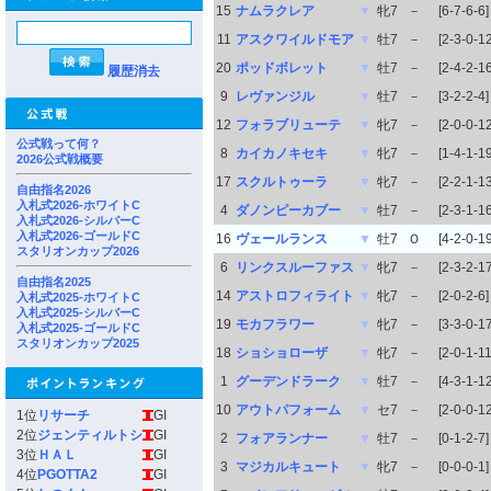
15
ナムラクレア
▼
牝7
－
[6-7-6-6]
11
アスクワイルドモア
▼
牡7
－
[2-3-0-12
20
ポッドボレット
▼
牡7
－
[2-4-2-16
履歴消去
9
レヴァンジル
▼
牡7
－
[3-2-2-4]
12
フォラブリューテ
▼
牝7
－
[2-0-0-12
公式戦って何？
8
カイカノキセキ
▼
牝7
－
[1-4-1-19
2026公式戦概要
17
スクルトゥーラ
▼
牝7
－
[2-2-1-13
自由指名2026
入札式2026-ホワイトC
4
ダノンピーカブー
▼
牡7
－
[2-3-1-16
入札式2026-シルバーC
入札式2026-ゴールドC
16
ヴェールランス
▼
牡7
Ｏ
[4-2-0-19
スタリオンカップ2026
6
リンクスルーファス
▼
牝7
－
[2-3-2-17
自由指名2025
14
アストロフィライト
▼
牝7
－
[2-0-2-6]
入札式2025-ホワイトC
入札式2025-シルバーC
19
モカフラワー
▼
牝7
－
[3-3-0-17
入札式2025-ゴールドC
スタリオンカップ2025
18
ショショローザ
▼
牝7
－
[2-0-1-11
1
グーデンドラーク
▼
牡7
－
[4-3-1-12
10
アウトパフォーム
▼
セ7
－
[2-0-0-12
1位
リサーチ
GI
2位
ジェンティルトシ
GI
2
フォアランナー
▼
牡7
－
[0-1-2-7]
3位
ＨＡＬ
GI
3
マジカルキュート
▼
牝7
－
[0-0-0-1]
4位
PGOTTA2
GI