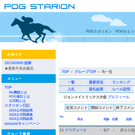
POGスタリオン POGをも
2023/09/09 故障
★更新不具合復旧
TOP
＞
グループTOP
＞ 馬一覧
一覧
最新状況
ランキング
TOP
入札
落札結果
ルール説明
My機能とは
POG集計とは
ジョンメイトリックス大佐
プロフィール
公式戦とは
スタリオン日記
2025公式戦結果
2026公式戦募集
No
2024公式戦結果
馬名
馬齢
在厩
成績
amazonキャンペーン
13
ドウデュース
▼
牡7
－
[8-1-1-6]