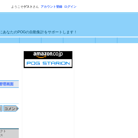
ようこそ
ゲスト
さん
アカウント登録
ログイン
単にあなたのPOGの自動集計をサポートします！
管理画面
クト
ス