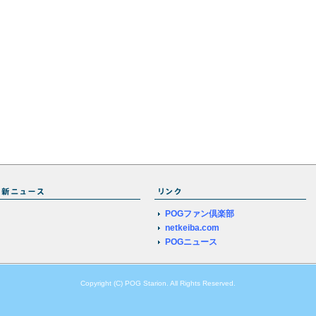
POGファン倶楽部
netkeiba.com
POGニュース
Copyright (C) POG Starion. All Rights Reserved.