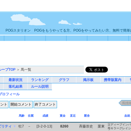
POGスタリオン POGをもうやってる方、POGをやってみたい方、無料で簡
ループTOP
＞ 馬一覧
最新状況
ランキング
グラフ
掲示板
携帯版案内
落札結果
ルール説明
プロフィール
馬齢
在厩
成績
賞金
直近
厩舎
血統
父ディープインパ
ビリティ
▼
牡7
－
[3-2-0-13]
8260
斉藤崇史
栗東
母キラーグレイシ