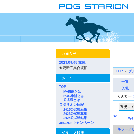
2023/09/09 故障
★更新不具合復旧
TOP
＞
グ
一覧
TOP
入札
My機能とは
POG集計とは
くんたー
公式戦とは
スタリオン日記
2025公式戦結果
2026公式戦募集
No
2024公式戦結果
馬名
amazonキャンペーン
3
キラーア