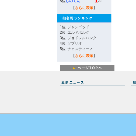
5位
しのくん
GI
【
さらに表示
】
1位
ジャンゴッド
2位
エルドボルグ
3位
ジョドレルバンク
4位
ソブリオ
5位
チェスティーノ
【
さらに表示
】