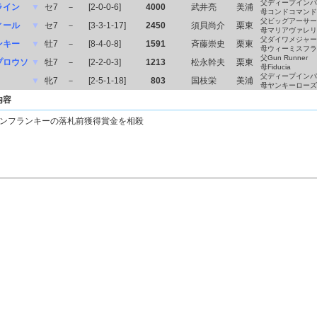
父ディープインパ
ライン
▼
セ7
－
[2-0-0-6]
4000
武井亮
美浦
母コンドコマンド
父ビッグアーサー
ィール
▼
セ7
－
[3-3-1-17]
2450
須貝尚介
栗東
母マリアヴァレリ
父ダイワメジャー
ンキー
▼
牡7
－
[8-4-0-8]
1591
斉藤崇史
栗東
母ウィーミスフラ
父Gun Runner
プロウソ
▼
牡7
－
[2-2-0-3]
1213
松永幹夫
栗東
母Fiducia
父ディープインパ
▼
牝7
－
[2-5-1-18]
803
国枝栄
美浦
母ヤンキーローズ
内容
ンフランキーの落札前獲得賞金を相殺