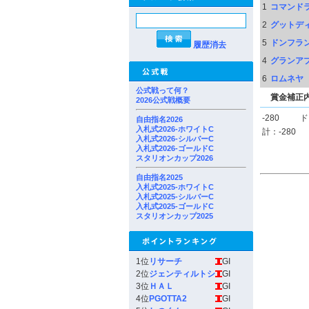
1
コマンド
2
グットデ
5
ドンフラ
履歴消去
4
グランア
6
ロムネヤ
公式戦って何？
賞金補正
2026公式戦概要
-280
ド
自由指名2026
入札式2026-ホワイトC
計：-280
入札式2026-シルバーC
入札式2026-ゴールドC
スタリオンカップ2026
自由指名2025
入札式2025-ホワイトC
入札式2025-シルバーC
入札式2025-ゴールドC
スタリオンカップ2025
1位
リサーチ
GI
2位
ジェンティルトシ
GI
3位
ＨＡＬ
GI
4位
PGOTTA2
GI