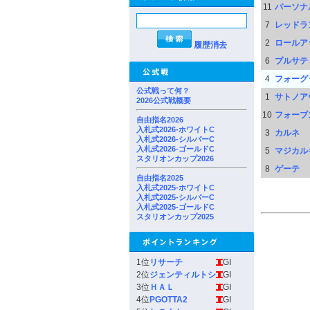
11
パーソナ
7
レッドラ
2
ロールア
履歴消去
6
プルサテ
4
フォーグ
公式戦って何？
1
サトノア
2026公式戦概要
10
フォーブ
自由指名2026
入札式2026-ホワイトC
3
カルネ
入札式2026-シルバーC
入札式2026-ゴールドC
5
マジカル
スタリオンカップ2026
8
ゲーテ
自由指名2025
入札式2025-ホワイトC
入札式2025-シルバーC
入札式2025-ゴールドC
スタリオンカップ2025
1位
リサーチ
GI
2位
ジェンティルトシ
GI
3位
ＨＡＬ
GI
4位
PGOTTA2
GI