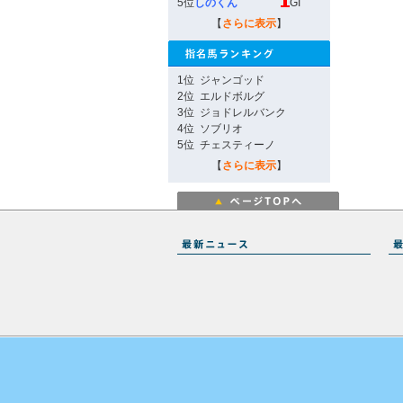
5位
しのくん
GI
【
さらに表示
】
1位
ジャンゴッド
2位
エルドボルグ
3位
ジョドレルバンク
4位
ソブリオ
5位
チェスティーノ
【
さらに表示
】