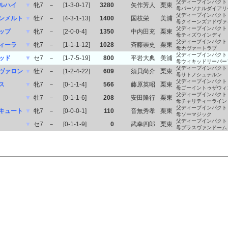
父ディープインパクト
ルハイ
▼
牝7
－
[1-3-0-17]
3280
矢作芳人
栗東
母パーソナルダイアリ
父ディープインパクト
ンメルト
▼
牡7
－
[4-3-1-13]
1400
国枝栄
美浦
母クイーンズアドヴァ
父ディープインパクト
ップ
▼
牝7
－
[2-0-0-4]
1350
中内田充
栗東
母ティズウインディ
父ディープインパクト
ィーラ
▼
牝7
－
[1-1-1-12]
1028
斉藤崇史
栗東
母カヴァートラブ
父ディープインパクト
ッド
▼
セ7
－
[1-7-5-19]
800
平岩大典
美浦
母ウィキッドリーパー
父ディープインパクト
ヴァロン
▼
牡7
－
[1-2-4-22]
609
須貝尚介
栗東
母サトノシュテルン
父ディープインパクト
ス
▼
牝7
－
[0-1-1-4]
566
藤原英昭
栗東
母ゴーイントゥザウィ
父ディープインパクト
▼
牡7
－
[0-1-1-6]
208
安田隆行
栗東
母チャリティーライン
父ディープインパクト
キュート
▼
牝7
－
[0-0-0-1]
110
音無秀孝
栗東
母ソーマジック
父ディープインパクト
▼
セ7
－
[0-1-1-9]
0
武幸四郎
栗東
母プラスヴァンドーム