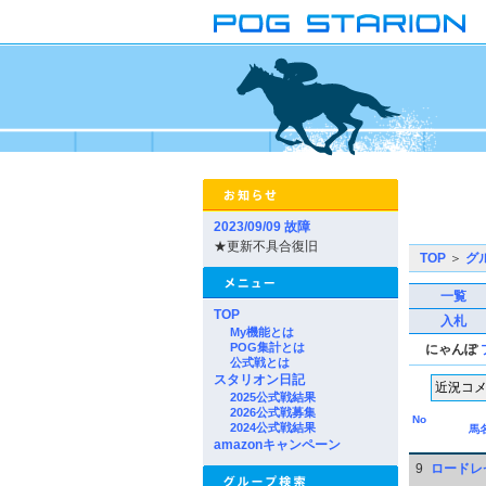
2023/09/09 故障
★更新不具合復旧
TOP
＞
グ
一覧
TOP
入札
My機能とは
POG集計とは
にゃんぽ
公式戦とは
スタリオン日記
2025公式戦結果
2026公式戦募集
No
2024公式戦結果
馬
amazonキャンペーン
9
ロードレ