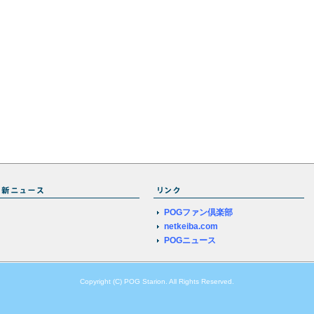
POGファン倶楽部
netkeiba.com
POGニュース
Copyright (C) POG Starion. All Rights Reserved.