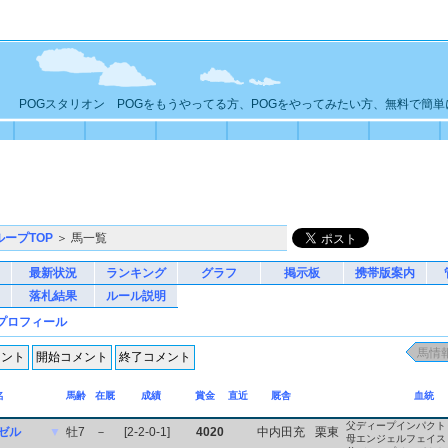
POGスタリオン POGをもうやってる方、POGをやってみたい方、無料で簡
ループTOP
＞ 馬一覧
最新状況
ランキング
グラフ
掲示板
携帯版案内
落札結果
ルール説明
プロフィール
名
馬齢
在厩
成績
賞金
直近
厩舎
血統
父ディープインパクト
ゼル
▼
牡7
－
[2-2-0-1]
4020
中内田充
栗東
母エンジェルフェイス