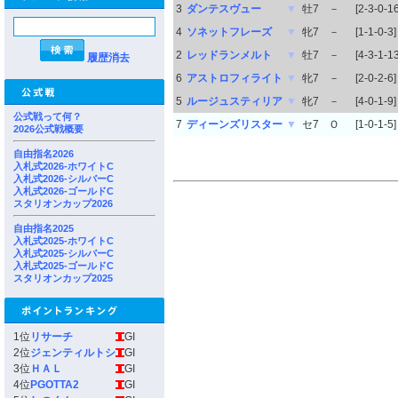
3
ダンテスヴュー
▼
牡7
－
[2-3-0-16
4
ソネットフレーズ
▼
牝7
－
[1-1-0-3]
2
レッドランメルト
▼
牡7
－
[4-3-1-13
履歴消去
6
アストロフィライト
▼
牝7
－
[2-0-2-6]
5
ルージュスティリア
▼
牝7
－
[4-0-1-9]
公式戦って何？
7
ディーンズリスター
▼
セ7
Ｏ
[1-0-1-5]
2026公式戦概要
自由指名2026
入札式2026-ホワイトC
入札式2026-シルバーC
入札式2026-ゴールドC
スタリオンカップ2026
自由指名2025
入札式2025-ホワイトC
入札式2025-シルバーC
入札式2025-ゴールドC
スタリオンカップ2025
1位
リサーチ
GI
2位
ジェンティルトシ
GI
3位
ＨＡＬ
GI
4位
PGOTTA2
GI