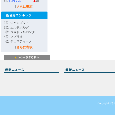
5位
しのくん
GI
【
さらに表示
】
1位
ジャンゴッド
2位
エルドボルグ
3位
ジョドレルバンク
4位
ソブリオ
5位
チェスティーノ
【
さらに表示
】
Copyright (C) 