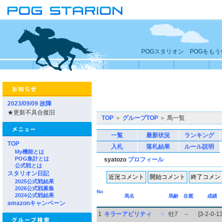
POGスタリオン POGをも
2023/09/09 故障
★更新不具合復旧
TOP
＞
グループTOP
＞ 馬一覧
一覧
最新状況
ランキング
TOP
入札
落札結果
ルール説明
My機能とは
POG集計とは
syatozo
プロフィール
公式戦とは
スタリオン日記
2025公式戦結果
2026公式戦募集
No
2024公式戦結果
馬名
馬齢
在厩
成績
amazonキャンペーン
1
キラーアビリティ
▼
牡7
－
[3-2-0-13