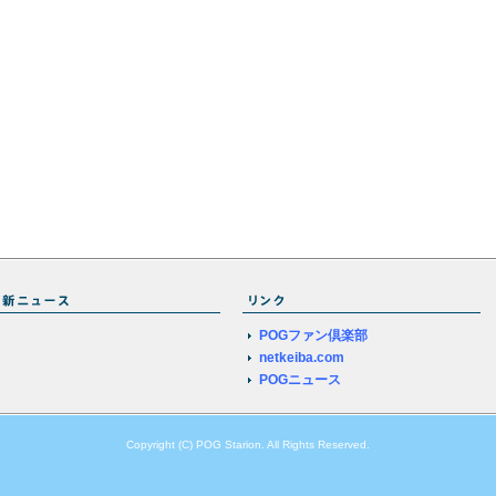
POGファン倶楽部
netkeiba.com
POGニュース
Copyright (C) POG Starion. All Rights Reserved.