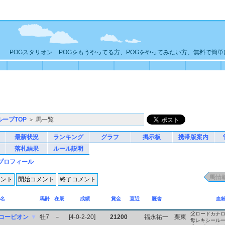
POGスタリオン POGをもうやってる方、POGをやってみたい方、無料で簡
ループTOP
＞ 馬一覧
最新状況
ランキング
グラフ
掲示板
携帯版案内
落札結果
ルール説明
プロフィール
名
馬齢
在厩
成績
賞金
直近
厩舎
血
父ロードカナ
コーピオン
▼
牡7
－
[4-0-2-20]
21200
福永祐一
栗東
母レキシール