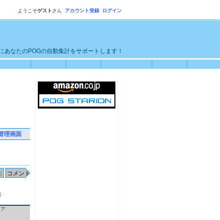
ようこそ
ゲスト
さん
アカウント登録
ログイン
単にあなたのPOGの自動集計をサポートします！
管理画面
統
ロア
ー