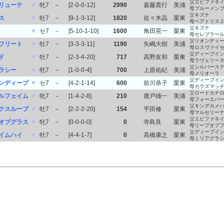
父エピファネ
リューテ
▼
牝7
－
[2-0-0-12]
2990
嘉藤貴行
美浦
母ブルーメン
父キズナ
ス
▼
牡7
－
[9-1-3-12]
1820
佐々木晶
栗東
母ベアトリス
父キズナ
▼
セ7
－
[5-10-1-10]
1600
角田晃一
栗東
母セレブラー
父リオンディ
フリート
▼
牡7
－
[3-3-3-11]
1190
矢嶋大樹
美浦
母ロスヴァイ
父ディープイ
ド
▼
牡7
－
[2-3-4-20]
717
高野友和
栗東
母ラヴェリー
父シルバース
ラシー
▼
牝7
－
[1-0-0-4]
700
上原佑紀
美浦
母メリオーラ
父ディープイ
ンディープ
▼
セ7
－
[4-2-1-14]
600
前川恭子
栗東
母カラズマッ
父ロードカナ
ルフェイム
▼
牝7
－
[1-4-2-8]
210
鹿戸雄一
美浦
母フォーエバ
父キングカメ
クスループ
▼
牡7
－
[2-2-2-20]
154
平田修
栗東
母マルセリー
父エピファネ
オブグラス
▼
牝7
－
[0-0-0-0]
0
寺島良
栗東
母リープオブ
父ディープイ
イムハイ
▼
牡7
－
[4-4-1-7]
0
高橋康之
栗東
母ミリアグラ