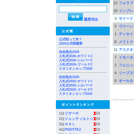
12
フォラブ
10
インプレ
3
サイード
履歴消去
5
ヴァーン
1
ディサイ
公式戦って何？
6
メリトク
2026公式戦概要
11
アスクオ
自由指名2026
入札式2026-ホワイトC
7
イモータ
入札式2026-シルバーC
入札式2026-ゴールドC
2
フェニッ
スタリオンカップ2026
4
リーブズ
自由指名2025
8
オールタ
入札式2025-ホワイトC
入札式2025-シルバーC
入札式2025-ゴールドC
スタリオンカップ2025
1位
リサーチ
GI
2位
ジェンティルトシ
GI
3位
ＨＡＬ
GI
4位
PGOTTA2
GI