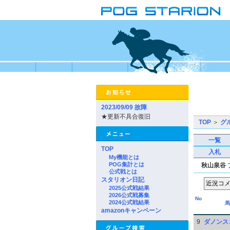
2023/09/09 故障
★更新不具合復旧
TOP
＞
グ
一覧
TOP
入札
My機能とは
POG集計とは
秋山泉谷
公式戦とは
スタリオン日記
2025公式戦結果
2026公式戦募集
No
2024公式戦結果
馬
amazonキャンペーン
9
ダノンス