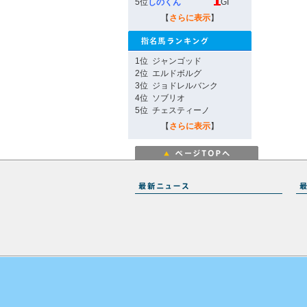
5位
しのくん
GI
【
さらに表示
】
1位
ジャンゴッド
2位
エルドボルグ
3位
ジョドレルバンク
4位
ソブリオ
5位
チェスティーノ
【
さらに表示
】