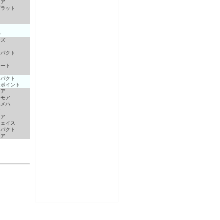
イア
ブラット
２
ル
ーズ
セ
ンパクト
タ
テート
ンパクト
チポイント
ロア
ーモア
ハメハ
ナ
イア
フェイス
ンパクト
シア