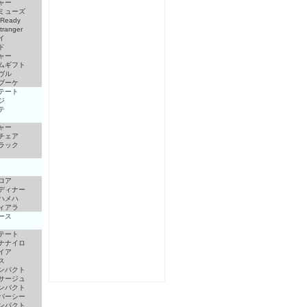
ャー
ミューズ
 Ready
ranger
イ
ド
ャー
ムギフト
ヴル
ブーケ
テート
ジ
テ
ャー
チェア
ラック
ロア
ディナー
ハメハ
ィアラ
ース
テート
ナナイロ
イア
ス
ンパクト
サージュ
ンパクト
バーシー
ンパクト