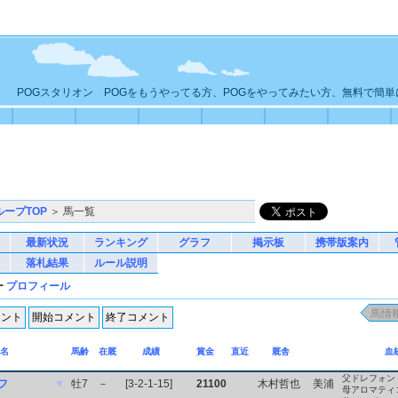
POGスタリオン POGをもうやってる方、POGをやってみたい方、無料で簡
ループTOP
＞ 馬一覧
最新状況
ランキング
グラフ
掲示板
携帯版案内
落札結果
ルール説明
ー
プロフィール
名
馬齢
在厩
成績
賞金
直近
厩舎
血
父ドレフォン
フ
▼
牡7
－
[3-2-1-15]
21100
木村哲也
美浦
母アロマティ