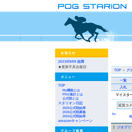
2023/09/09 故障
★更新不具合復旧
TOP
＞
グ
一覧
TOP
入札
My機能とは
POG集計とは
マイスタ
公式戦とは
スタリオン日記
2025公式戦結果
2026公式戦募集
No
2024公式戦結果
馬
amazonキャンペーン
2
ジオグリ