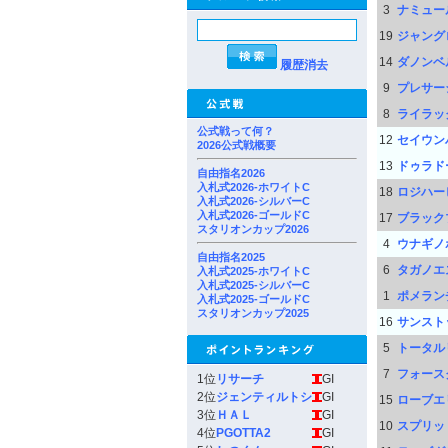
3
ナミュー
19
ジャング
14
ダノンベ
履歴消去
9
プレサー
8
ライラッ
公式戦って何？
12
セイウン
2026公式戦概要
13
ドゥラド
自由指名2026
入札式2026-ホワイトC
18
ロジハー
入札式2026-シルバーC
入札式2026-ゴールドC
17
ブラック
スタリオンカップ2026
4
ウナギノ
自由指名2025
6
タガノエ
入札式2025-ホワイトC
入札式2025-シルバーC
1
ポメラン
入札式2025-ゴールドC
スタリオンカップ2025
16
サンスト
5
トータル
7
フォース
1位
リサーチ
GI
2位
ジェンティルトシ
GI
15
ローブエ
3位
ＨＡＬ
GI
10
スプリッ
4位
PGOTTA2
GI