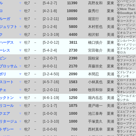
父ハービンジ
ル
▼
牝7
－
[5-4-2-7]
11390
高野友和
栗東
母サンブルエ
父More Than
ロ
▼
牡7
－
[4-2-1-8]
10090
森秀行
栗東
母Goodbye St
父ハーツクラ
ルーガ
▼
牡7
－
[2-1-2-11]
10000
堀宣行
美浦
母コーステッ
父ハービンジ
ジュリフト
▼
牝7
－
[3-1-2-6]
5800
木村哲也
美浦
母シュプリー
父オルフェー
ク
▼
牝7
－
[2-1-3-19]
4400
相沢郁
美浦
母ヴィーヴァ
父シルバース
ハーデス
▼
牡7
－
[5-2-0-12]
3811
橋口慎介
栗東
母ハイノリッ
父ドゥラメン
ーレス
▼
牡7
－
[5-4-2-4]
2730
宮田敬介
美浦
母ロカ
父ハービンジ
ビン
▼
牡7
－
[1-2-0-7]
2390
国枝栄
美浦
母ファースト
父キタサンブ
ブロッサム
▼
牡7
－
[4-0-0-1]
2170
斉藤崇史
栗東
母ポーレン
父ドレフォン
ボリ
▼
牡7
－
[3-2-4-50]
2090
本間忍
美浦
母ノンキ
父ロードカナ
スコート
▼
牡7
－
[4-5-7-16]
1583
小林真也
栗東
母スペシャル
父キングカメ
チェ
▼
牝7
－
[1-2-0-11]
1490
牧田和弥
栗東
母オレンジテ
父ワールドエ
ックトン
▼
牡7
－
[4-6-1-19]
1250
堀内岳志
美浦
母シナル
父シルバース
リコール
▼
牡7
－
[1-1-1-7]
1075
鹿戸雄一
美浦
母メイショウ
父エピファネ
クエア
▼
牡7
－
[1-0-0-3]
1000
池江泰寿
栗東
母テネイシャ
父ディープイ
リタージュ
▼
牝7
－
[1-1-3-10]
1000
手塚貴久
美浦
母ローブティ
父ディープイ
トザシー
▼
牝7
－
[1-0-0-6]
700
西村真幸
栗東
母ランドオー
父ディープイ