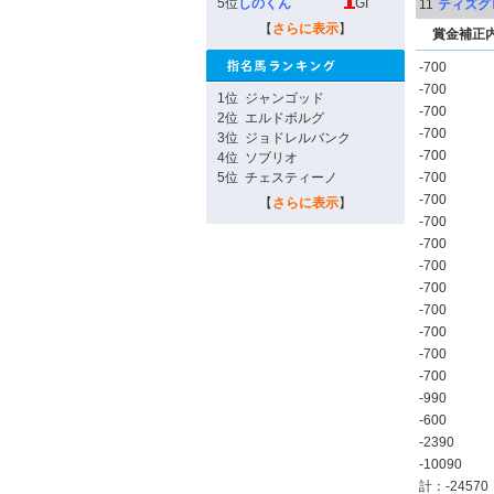
5位
しのくん
GI
11
ティズグ
【
さらに表示
】
賞金補正
-700
-700
1位
ジャンゴッド
-700
2位
エルドボルグ
-700
3位
ジョドレルバンク
-700
4位
ソブリオ
5位
チェスティーノ
-700
-700
【
さらに表示
】
-700
-700
-700
-700
-700
-700
-700
-700
-990
-600
-2390
-10090
計：-24570