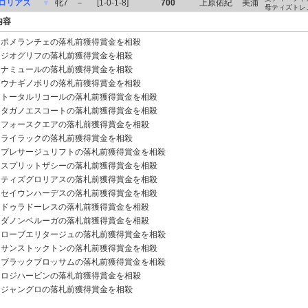
ロリアス
▼
牝7
－
[1-0-1-8]
700
上原佑紀
美浦
母ティズトレ
内容
ポメランチェの落札前獲得賞金を相殺
ジオグリフの落札前獲得賞金を相殺
ナミュールの落札前獲得賞金を相殺
ウナギノボリの落札前獲得賞金を相殺
トータルリコールの落札前獲得賞金を相殺
タガノエスコートの落札前獲得賞金を相殺
フォースクエアの落札前獲得賞金を相殺
ライラックの落札前獲得賞金を相殺
プレサージュリフトの落札前獲得賞金を相殺
スプリットザシーの落札前獲得賞金を相殺
ティズグロリアスの落札前獲得賞金を相殺
セイウンハーデスの落札前獲得賞金を相殺
ドゥラドーレスの落札前獲得賞金を相殺
ダノンベルーガの落札前獲得賞金を相殺
ローブエリタージュの落札前獲得賞金を相殺
サンストックトンの落札前獲得賞金を相殺
ブラックブロッサムの落札前獲得賞金を相殺
ロジハービンの落札前獲得賞金を相殺
ジャングロの落札前獲得賞金を相殺