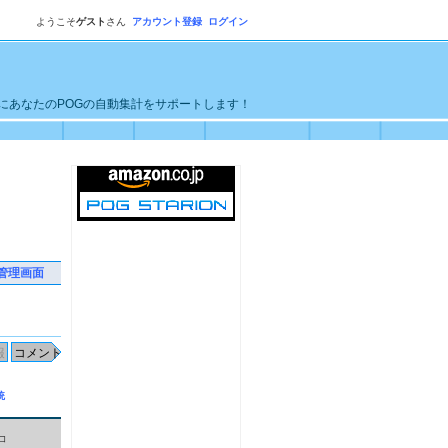
ようこそ
ゲスト
さん
アカウント登録
ログイン
単にあなたのPOGの自動集計をサポートします！
管理画面
統
コ