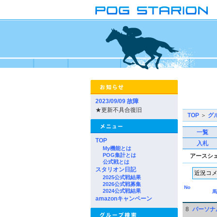
2023/09/09 故障
★更新不具合復旧
TOP
＞
グ
一覧
TOP
入札
My機能とは
POG集計とは
アースシ
公式戦とは
スタリオン日記
2025公式戦結果
2026公式戦募集
No
2024公式戦結果
馬
amazonキャンペーン
8
パーソナ