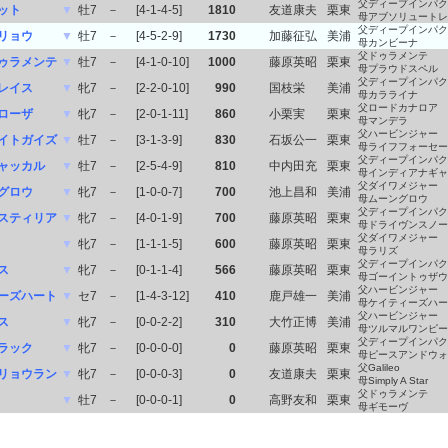
父ディープインパク
ット
▼
牡7
－
[4-1-4-5]
1810
友道康夫
栗東
母アブソリュートレ
父ディープインパク
リョウ
▼
牡7
－
[4-5-2-9]
1730
加藤征弘
美浦
母カンビーナ
父ドゥラメンテ
ゥラメンテ
▼
牡7
－
[4-1-0-10]
1000
藤原英昭
栗東
母プラウドスペル
父ディープインパク
レイス
▼
牝7
－
[2-2-0-10]
990
国枝栄
美浦
母カラライナ
父ロードカナロア
ローザ
▼
牝7
－
[2-0-1-11]
860
小栗実
栗東
母マンデラ
父ハービンジャー
イトガイズ
▼
牡7
－
[3-1-3-9]
830
石坂公一
栗東
母ライフフォーセー
父ディープインパク
ャッカル
▼
牡7
－
[2-5-4-9]
810
中内田充
栗東
母インディアナギャ
父ダイワメジャー
グロウ
▼
牝7
－
[1-0-0-7]
700
池上昌和
美浦
母ムーングロウ
父ディープインパク
スティリア
▼
牝7
－
[4-0-1-9]
700
藤原英昭
栗東
母ドライヴンスノー
父ダイワメジャー
▼
牝7
－
[1-1-1-5]
600
藤原英昭
栗東
母ラリズ
父ディープインパク
ス
▼
牝7
－
[0-1-1-4]
566
藤原英昭
栗東
母ゴーイントゥザウ
父ハービンジャー
ーズハート
▼
セ7
－
[1-4-3-12]
410
鹿戸雄一
美浦
母ケイティーズハー
父ハービンジャー
ス
▼
牝7
－
[0-0-2-2]
310
大竹正博
美浦
母ツルマルワンピー
父ディープインパク
ラック
▼
牝7
－
[0-0-0-0]
0
藤原英昭
栗東
母ピースアンドウォ
父Galileo
リョウラン
▼
牝7
－
[0-0-0-3]
0
友道康夫
栗東
母Simply A Star
父ドゥラメンテ
▼
牡7
－
[0-0-0-1]
0
高野友和
栗東
母ギモーヴ