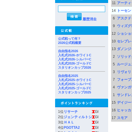
11
アーティ
14
トーセン
6
アスクド
履歴消去
9
ウィズグ
12
ショショ
公式戦って何？
10
セレブレ
2026公式戦概要
13
ダノンジ
自由指名2026
入札式2026-ホワイトC
2
ソリッド
入札式2026-シルバーC
入札式2026-ゴールドC
5
ルージュ
スタリオンカップ2026
3
リヴォリ
自由指名2025
7
フォーブ
入札式2025-ホワイトC
入札式2025-シルバーC
4
ヴァンガ
入札式2025-ゴールドC
スタリオンカップ2025
1
サンドレ
15
デイジー
16
ヒャッカ
1位
リサーチ
GI
2位
ジェンティルトシ
GI
17
スモア
3位
ＨＡＬ
GI
4位
PGOTTA2
GI