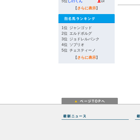
5位
しのくん
GI
【
さらに表示
】
1位
ジャンゴッド
2位
エルドボルグ
3位
ジョドレルバンク
4位
ソブリオ
5位
チェスティーノ
【
さらに表示
】