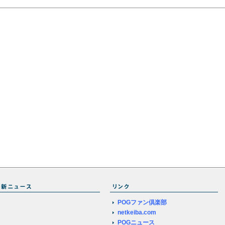
POGファン倶楽部
netkeiba.com
POGニュース