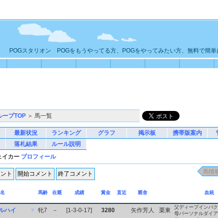
POGスタリオン POGをもうやってる方、POGをやってみたい方、無料で簡
ループTOP
＞ 馬一覧
最新状況
ランキング
グラフ
掲示板
携帯版案内
落札結果
ルール説明
ェイカー
プロフィール
名
馬齢
在厩
成績
賞金
直近
厩舎
血統
父ディープインパク
ルハイ
▼
牝7
－
[1-3-0-17]
3280
矢作芳人
栗東
母パーソナルダイア