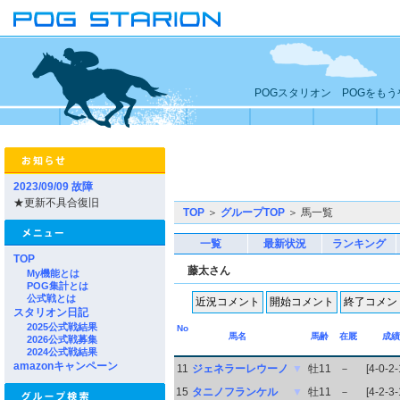
POGスタリオン POGをも
2023/09/09 故障
★更新不具合復旧
TOP
＞
グループTOP
＞ 馬一覧
一覧
最新状況
ランキング
TOP
藤太さん
My機能とは
POG集計とは
公式戦とは
スタリオン日記
2025公式戦結果
No
馬名
馬齢
在厩
成績
2026公式戦募集
2024公式戦結果
amazonキャンペーン
11
ジェネラーレウーノ
▼
牡11
－
[4-0-2-
15
タニノフランケル
▼
牡11
－
[4-2-3-