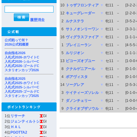
10
トゥザフロンティア
▼
牡11
－
[3-2-2-
12
キューグレーダー
▼
牡11
－
[2-2-0-
履歴消去
2
ルナステラ
▼
牝11
－
[3-5-2-
6
サトノオンリーワン
▼
牡11
－
[3-3-1-
16
ヴィグラスファイア
▼
牡11
－
[1-1-1-
公式戦って何？
2026公式戦概要
1
ブレイニーラン
▼
牡11
－
[4-5-5-
5
ルリジオン
▼
牡11
－
[1-1-1-
自由指名2026
入札式2026-ホワイトC
13
ビコーズオブユー
▼
セ11
－
[1-0-0-
入札式2026-シルバーC
入札式2026-ゴールドC
8
クナルゲニアール
▼
牡11
－
[0-1-0-
スタリオンカップ2026
4
ボアヴィスタ
▼
牡11
－
[0-1-0-
自由指名2025
入札式2025-ホワイトC
14
ソーグレア
▼
牡11
－
[2-5-3-
入札式2025-シルバーC
入札式2025-ゴールドC
3
ケイティーズソレル
▼
牝11
－
[0-1-0-
スタリオンカップ2025
7
ダノンチェリー
▼
牝11
－
[1-0-0-
9
クライオブザソウル
▼
牝11
－
[0-0-0-
1位
リサーチ
GI
2位
ジェンティルトシ
GI
3位
ＨＡＬ
GI
4位
PGOTTA2
GI