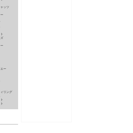
キャッツ
リー
グ
ハ
クト
イズ
ャー
クエー
ト
ハ
ウィリング
ハ
ット
クト