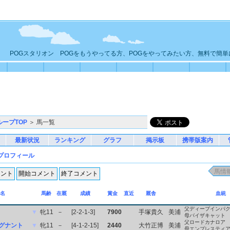
POGスタリオン POGをもうやってる方、POGをやってみたい方、無料で簡
ループTOP
＞ 馬一覧
最新状況
ランキング
グラフ
掲示板
携帯版案内
プロフィール
名
馬齢
在厩
成績
賞金
直近
厩舎
血統
父ディープインパ
▼
牝11
－
[2-2-1-3]
7900
手塚貴久
美浦
母バイザキャット
父ロードカナロア
グナント
▼
牝11
－
[4-1-2-15]
2440
大竹正博
美浦
母エンプレスティ