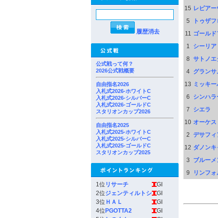
15
レピアー
5
トゥザフ
履歴消去
11
ゴールド
1
シーリア
8
サトノエ
公式戦って何？
2026公式戦概要
4
グランサ
13
ミッキー
自由指名2026
入札式2026-ホワイトC
6
シンハラ
入札式2026-シルバーC
入札式2026-ゴールドC
7
シエラ
スタリオンカップ2026
10
オーケス
自由指名2025
入札式2025-ホワイトC
2
デサフィ
入札式2025-シルバーC
入札式2025-ゴールドC
12
ダノンキ
スタリオンカップ2025
3
ブルーメ
9
リンフォ
1位
リサーチ
GI
2位
ジェンティルトシ
GI
3位
ＨＡＬ
GI
4位
PGOTTA2
GI