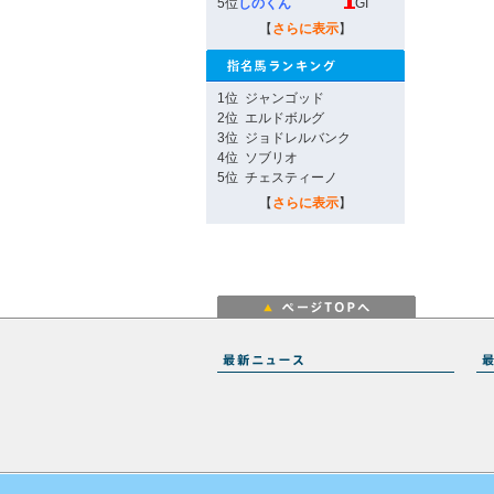
5位
しのくん
GI
【
さらに表示
】
1位
ジャンゴッド
2位
エルドボルグ
3位
ジョドレルバンク
4位
ソブリオ
5位
チェスティーノ
【
さらに表示
】