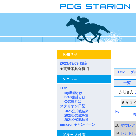
2023/09/09 故障
★更新不具合復旧
TOP
＞
グ
一覧
TOP
ふじさん
My機能とは
POG集計とは
公式戦とは
スタリオン日記
2025公式戦結果
No
馬
2026公式戦募集
2024公式戦結果
amazonキャンペーン
16
マウレア
14
レッドレ