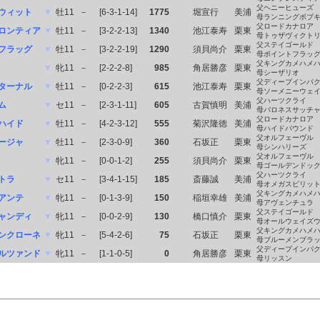
父ヘニーヒューズ
ウィット
▼
牡11
－
[6-3-1-14]
1775
堀宣行
美浦
母ランニングボブ
父ロードカナロア
ロンティア
▼
牡11
－
[3-2-2-13]
1340
池江泰寿
栗東
母トゥザヴィクト
父ステイゴールド
フラッグ
▼
牡11
－
[3-2-2-19]
1290
須貝尚介
栗東
母ポイントフラッ
父キングカメハメ
▼
牝11
－
[2-2-2-8]
985
角居勝彦
栗東
母シーザリオ
父ディープインパ
ターナル
▼
牡11
－
[0-2-2-3]
615
池江泰寿
栗東
母ソーメニーウェ
父ハーツクライ
ム
▼
セ11
－
[2-3-1-11]
605
古賀慎明
美浦
母バロネスサッチ
父ロードカナロア
ハイド
▼
牡11
－
[4-2-3-12]
555
菊沢隆徳
美浦
母ハイドバウンド
父オルフェーヴル
ージャ
▼
牡11
－
[2-3-0-9]
360
石坂正
栗東
母シンハリーズ
父オルフェーヴル
▼
牝11
－
[0-0-1-2]
255
須貝尚介
栗東
母ゴールデンドッ
父ハーツクライ
トラ
▼
セ11
－
[3-4-1-15]
185
斎藤誠
美浦
母オメガスピリッ
父キングカメハメ
アンテ
▼
牝11
－
[0-1-3-9]
150
稲垣幸雄
美浦
母アヴェンチュラ
父ステイゴールド
ャンディ
▼
牝11
－
[0-0-2-9]
130
橋口慎介
栗東
母オールウェイズ
父キングカメハメ
ンクローネ
▼
牝11
－
[5-4-2-6]
75
石坂正
栗東
母ブルーメンブラ
父ディープインパ
ルツァンド
▼
牝11
－
[1-1-0-5]
0
角居勝彦
栗東
母リッスン